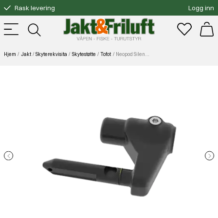
Rask levering
Logg inn
Gratis bytte
Fri frakt over 3000.-
Hjem
Jakt
Skyterekvisita
Skytestøtte
Tofot
Neopod Silencer Adapter