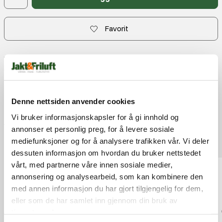
Favorit
Fri frakt over 3000.-
Rask levering
Gratis bytte
Produktbeskrivelse
Denne nettsiden anvender cookies
Kontakt
Vi bruker informasjonskapsler for å gi innhold og
Anmeldelser
annonser et personlig preg, for å levere sosiale
Populære produkter
mediefunksjoner og for å analysere trafikken vår. Vi deler
dessuten informasjon om hvordan du bruker nettstedet
vårt, med partnerne våre innen sosiale medier,
annonsering og analysearbeid, som kan kombinere den
med annen informasjon du har gjort tilgjengelig for dem,
eller som de har samlet inn gjennom din bruk av
tjenestene deres.