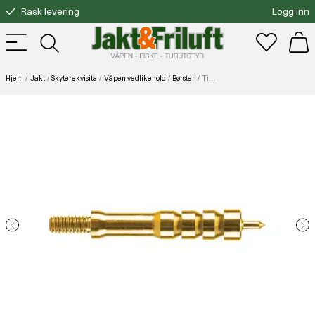
Rask levering
Logg inn
Gratis bytte
Fri frakt over 3000.-
Hjem
Jakt
Skyterekvisita
Våpen vedlikehold
Børster
Tipton Cleaning Pellet Jag Cal 30/32