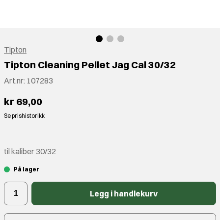
Tipton
Tipton Cleaning Pellet Jag Cal 30/32
Art.nr:
107283
kr 69,00
Se prishistorikk
til kaliber 30/32
På lager
Legg i handlekurv