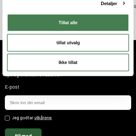
6,5mm/25
8mm
kr 69,00
Detaljer
kr 69,00
kr 69,
Tillat alle
tillat utvalg
Abonner på nyhetsbrevet
Ikke tillat
Få nyhetene og tilbudene først. Som medlem får du nyheter,
tips og eksklusive rabatter!
E-post
Jeg godtar
vilkårene
.