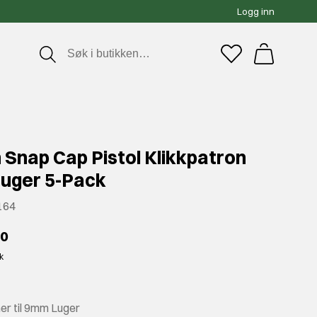
Logg inn
 Snap Cap Pistol Klikkpatron
uger 5-Pack
164
00
kk
ner til 9mm Luger