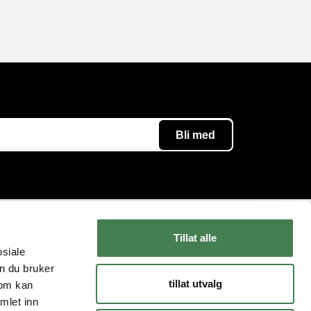
Tillat alle
Følg oss
Kundeservice
osiale
n du bruker
Instagram
Kontakt oss
tillat utvalg
som kan
YouTube
Levering og retur
mlet inn