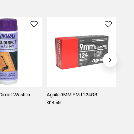
irect Wash In
Aguila 9MM FMJ 124GR
Tipton
(100 
kr 4,59
kr 65,