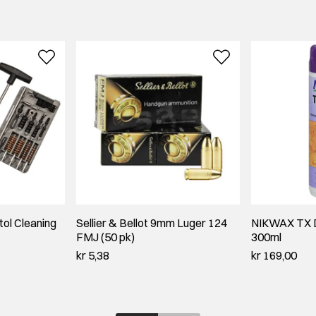
ol Cleaning
Sellier & Bellot 9mm Luger 124
NIKWAX TX D
FMJ (50 pk)
300ml
kr 5,38
kr 169,00