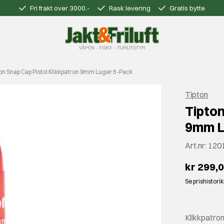
Fri frakt over 3000.-
Rask levering
Gratis bytte
on Snap Cap Pistol Klikkpatron 9mm Luger 5-Pack
Tipton
Tipton
9mm L
Art.nr:
120
kr 299,
Se prishistori
Klikkpatro