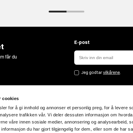
E-post
t
m får du
Jeg godtar
vilkårene
.
r cookies
Jakt&Friluft
er for å gi innhold og annonser et personlig preg, for å levere s
nalysere trafikken vår. Vi deler dessuten informasjon om hvorda
Om oss
nerne våre innen sosiale medier, annonsering og analysearbeid, 
Bærekraft
formasjon du har gjort tilgjengelig for dem, eller som de har sa