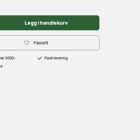
Legg i handlekurv
Favorit
over 3000.-
Rask levering
te