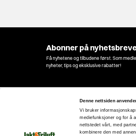
Abonner på nyhetsbreve
Få nyhetene og tilbudene først. Som medle
nyheter, tips og eksklusive rabatter!
Denne nettsiden anvende
Vi bruker informasjonskapsl
mediefunksjoner og for å a
nettstedet vårt, med part
Vi er Norges største jakt og våpenbutikk med
kombinere den med annen in
et enormt utvalg innen jakt, fiske og