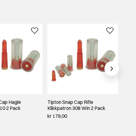
Cap Hagle
Tipton Snap Cap Rifle
Tipton
410 2 Pack
Klikkpatron 308 Win 2 Pack
Klikk
kr 179,00
kr 179