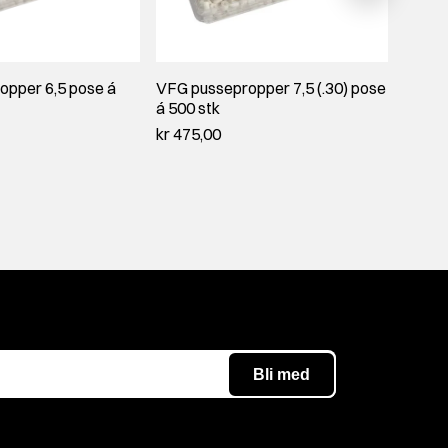
opper 6,5 pose á
VFG pussepropper 7,5 (.30) pose
Otis 3
á 500 stk
(100 s
kr 475,00
kr 159