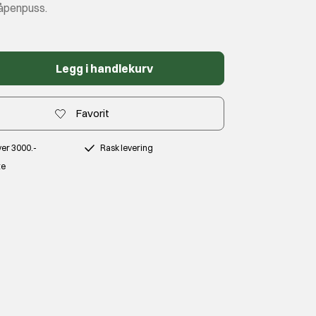
åpenpuss.
Legg i handlekurv
Favorit
over 3000.-
Rask levering
te