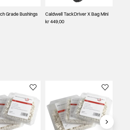
ch Grade Bushings
Caldwell TackDriver X Bag Mini
Shoote
Pussel
kr 449,00
7mm)
kr 249