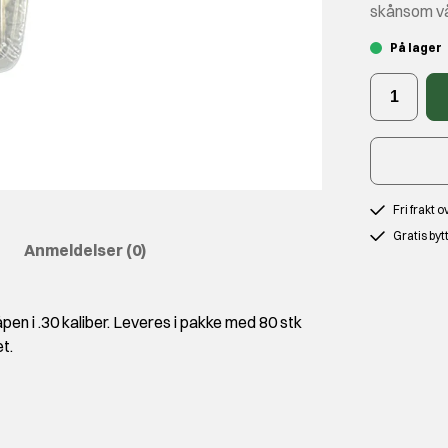
skånsom v
På lager
Fri frakt 
Gratis byt
Anmeldelser
(0)
pen i .30 kaliber. Leveres i pakke med 80 stk
t.