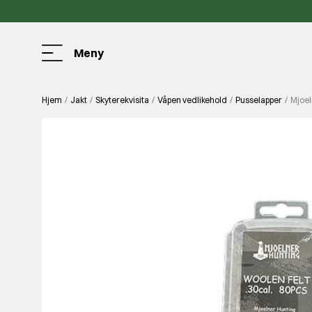
Meny
Hjem
Jakt
Skyterekvisita
Våpen vedlikehold
Pusselapper
Mjoel