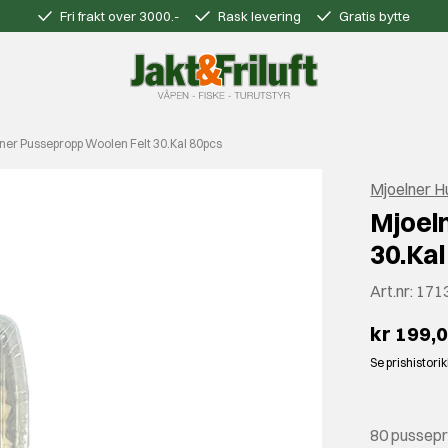
Fri frakt over 3000.-
Rask levering
Gratis bytte
ner Pussepropp Woolen Felt 30.Kal 80pcs
Mjoelner H
Mjoel
30.Kal
Art.nr:
171
kr 199,
Se prishistori
80 pussepro