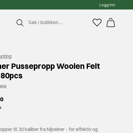
Logg inn
unting
ner Pussepropp Woolen Felt
 80pcs
368
00
kk
pper til .30 kaliber fra Mjoelner – for effektiv og