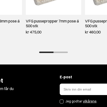
8mm pose á
VFG pussepropper 7mm pose á
VFG pussepr
500 stk
500 stk
kr 475,00
kr 460,00
E-post
t
m får du
Jeg godtar
vilkårene
.