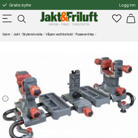
Gratis bytte
Logg inn
Fri frakt over 3000.-
Hjem
Jakt
Skyterekvisita
Våpen vedlikehold
Pusseverktøy
Tipton Ultra Gun Vise