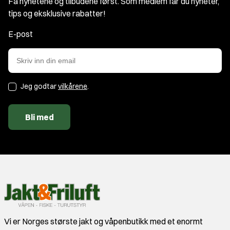
Få nyhetene og tilbudene først. Som medlem får du nyheter,
tips og eksklusive rabatter!
E-post
Jeg godtar
vilkårene
.
Bli med
Vi er Norges største jakt og våpenbutikk med et enormt