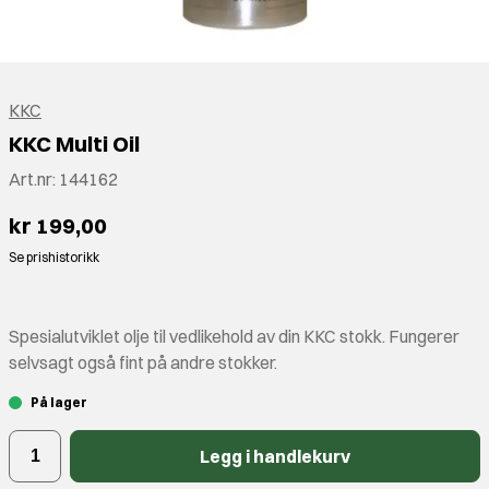
KKC
KKC Multi Oil
Art.nr:
144162
kr 199,00
Se prishistorikk
Spesialutviklet olje til vedlikehold av din KKC stokk. Fungerer
selvsagt også fint på andre stokker.
På lager
Legg i handlekurv