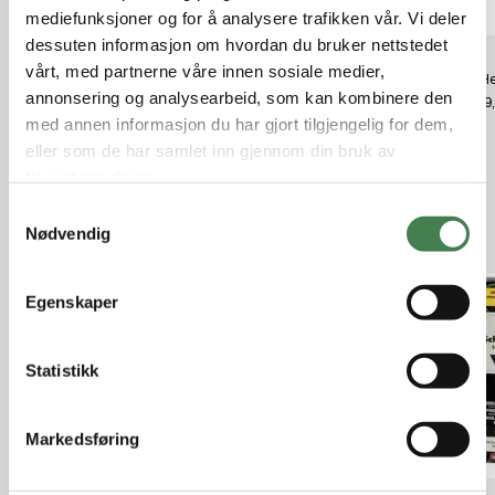
mediefunksjoner og for å analysere trafikken vår. Vi deler
dessuten informasjon om hvordan du bruker nettstedet
vårt, med partnerne våre innen sosiale medier,
Hornady Lubes, Cleaners &
Bore snake pussesnor Hagle 12
KKC He
Polishes One Shot Gun Cleaner
annonsering og analysearbeid, som kan kombinere den
kr 420,00
kr 399
5.0 Oz
med annen informasjon du har gjort tilgjengelig for dem,
kr 280,00
eller som de har samlet inn gjennom din bruk av
tjenestene deres.
S
Relaterte produkter
Nødvendig
a
m
t
Egenskaper
y
k
k
Statistikk
e
v
Markedsføring
a
l