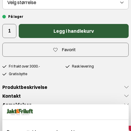
Velg
størrelse
På lager
Legg i handlekurv
Favorit
Fri frakt over 3000.-
Rask levering
Gratis bytte
Produktbeskrivelse
Kontakt
Anmeldelser
Populære produkter
OUTLET
30%