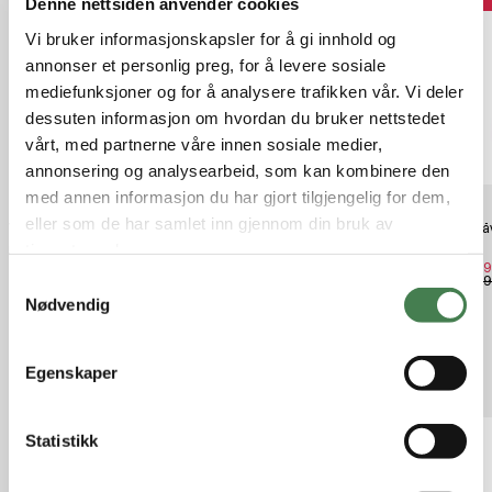
Denne nettsiden anvender cookies
Vi bruker informasjonskapsler for å gi innhold og
annonser et personlig preg, for å levere sosiale
mediefunksjoner og for å analysere trafikken vår. Vi deler
dessuten informasjon om hvordan du bruker nettstedet
vårt, med partnerne våre innen sosiale medier,
annonsering og analysearbeid, som kan kombinere den
med annen informasjon du har gjort tilgjengelig for dem,
eller som de har samlet inn gjennom din bruk av
Vision Atom Wading Shoe
Treksta Trysil GTX Kids Black
Fjällr
Orange
Navy
tjenestene deres.
kr 1 299,00
kr 899,00
kr 4 1
kr 5 9
S
Nødvendig
a
m
t
Egenskaper
Relaterte produkter
y
k
k
Statistikk
e