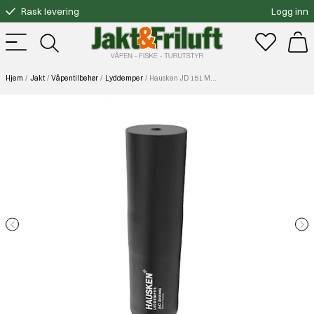
Rask levering
Logg inn
Gratis bytte
Fri frakt over 3000.-
Hjem
Jakt
Våpentilbehør
Lyddemper
Hausken JD 151 MK2 cal. 30