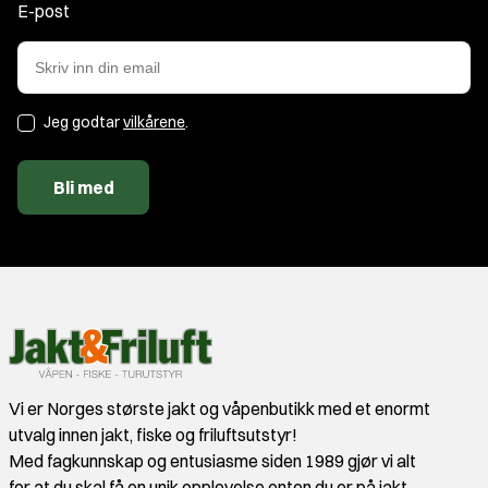
E-post
Jeg godtar
vilkårene
.
Bli med
Vi er Norges største jakt og våpenbutikk med et enormt
utvalg innen jakt, fiske og friluftsutstyr!
Med fagkunnskap og entusiasme siden 1989 gjør vi alt
for at du skal få en unik opplevelse enten du er på jakt,