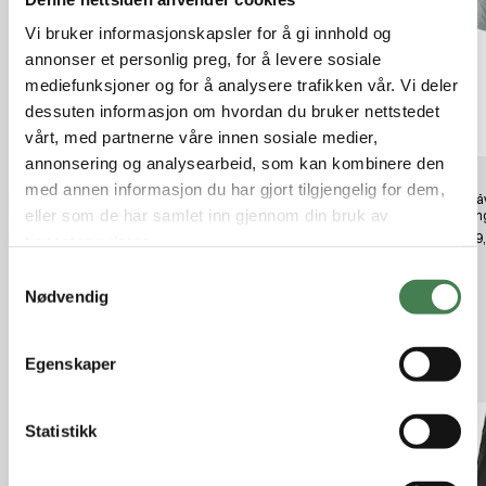
Vi bruker informasjonskapsler for å gi innhold og
annonser et personlig preg, for å levere sosiale
mediefunksjoner og for å analysere trafikken vår. Vi deler
dessuten informasjon om hvordan du bruker nettstedet
vårt, med partnerne våre innen sosiale medier,
annonsering og analysearbeid, som kan kombinere den
med annen informasjon du har gjort tilgjengelig for dem,
Norrøna falketind flex1 Shorts M's
Fjällräven Abisko Trail Stretch
Fjällr
eller som de har samlet inn gjennom din bruk av
Caviar
Trousers W Short Black
Melan
kr 1 499,00
kr 2 499,00
kr 599
tjenestene deres.
S
Nødvendig
a
m
t
Relaterte produkter
Egenskaper
y
k
k
Statistikk
e
v