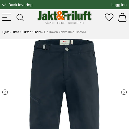
Rask levering
Logg inn
Gratis bytte
Fri frakt over 3000.-
Hjem
Klær
Bukser
Shorts
Fjällräven Abisko Hike Shorts M Dark Navy