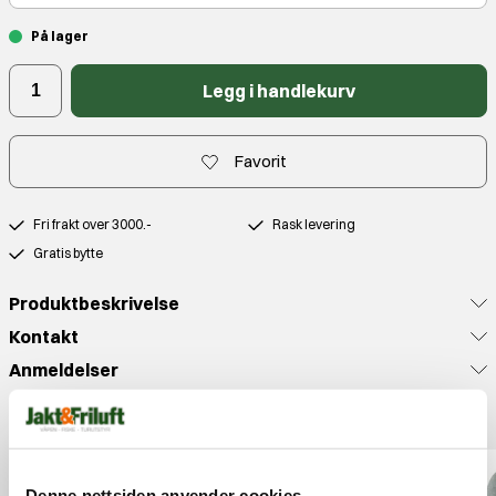
På lager
Legg i handlekurv
Favorit
Fri frakt over 3000.-
Rask levering
Gratis bytte
Produktbeskrivelse
Kontakt
Anmeldelser
Populære produkter
Denne nettsiden anvender cookies