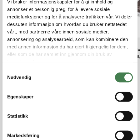
Vi bruker informasjonskapsler for å gi innhold og
annonser et personlig preg, for å levere sosiale
mediefunksjoner og for å analysere trafikken vår. Vi deler
dessuten informasjon om hvordan du bruker nettstedet
vårt, med partnerne våre innen sosiale medier,
annonsering og analysearbeid, som kan kombinere den
med annen informasjon du har gjort tilgjengelig for dem,
Alfa Bever Extreme Classic Brown
Treksta Trysil GTX Kids Purple
Alfa s
eller som de har samlet inn gjennom din bruk av
kr 5 299,00
kr 899,00
kr 149
tjenestene deres.
S
Nødvendig
a
m
Relaterte produkter
t
Egenskaper
y
k
k
Statistikk
e
v
Markedsføring
a