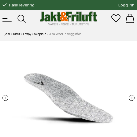
Rask levering
Logg inn
Gratis bytte
Fri frakt over 3000.-
Hjem
Klær
Fottøy
Skopleie
Alfa Wool Innleggssåle