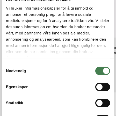
Vi bruker informasjonskapsler for å gi innhold og
annonser et personlig preg, for å levere sosiale
mediefunksjoner og for å analysere trafikken vår. Vi deler
dessuten informasjon om hvordan du bruker nettstedet
vårt, med partnerne våre innen sosiale medier,
annonsering og analysearbeid, som kan kombinere den
med annen informasjon du har gjort tilgjengelig for dem,
Fjällräven Nuuk Lite Parka W Dark
Fjällräven Fox Boxy Logo Tee W
Bergan
eller som de har samlet inn gjennom din bruk av
Navy
Dune Beige
kr 2 0
kr 4 199,30
kr 599,00
tjenestene deres.
kr 5 999,00
S
Nødvendig
a
m
Relaterte produkter
t
Egenskaper
y
k
k
Statistikk
e
v