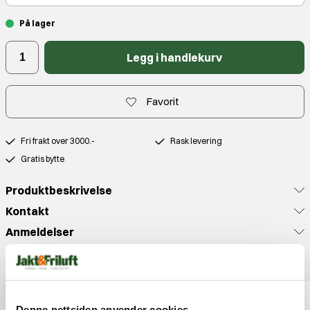
På lager
Legg i handlekurv
Favorit
Fri frakt over 3000.-
Rask levering
Gratis bytte
Produktbeskrivelse
Kontakt
Anmeldelser
Populære produkter
30%
Denne nettsiden anvender cookies