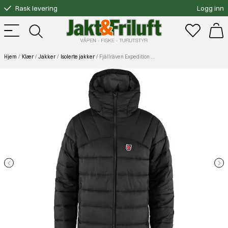
Rask levering
Logg inn
Gratis bytte
Fri frakt over 3000.-
Hjem
Klær
Jakker
Isolerte jakker
Fjällräven Expedition Mid Winter Jacket M Black-Basalt