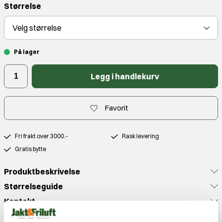
Størrelse
Velg
størrelse
På lager
Legg i handlekurv
Favorit
Fri frakt over 3000.-
Rask levering
Gratis bytte
Produktbeskrivelse
Størrelseguide
Kontakt
Anmeldelser