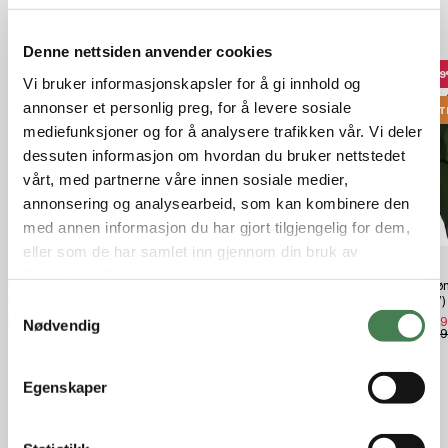
Populære produkter
Denne nettsiden anvender cookies
3
Vi bruker informasjonskapsler for å gi innhold og
annonser et personlig preg, for å levere sosiale
OUT
mediefunksjoner og for å analysere trafikken vår. Vi deler
dessuten informasjon om hvordan du bruker nettstedet
vårt, med partnerne våre innen sosiale medier,
annonsering og analysearbeid, som kan kombinere den
med annen informasjon du har gjort tilgjengelig for dem,
eller som de har samlet inn gjennom din bruk av
tjenestene deres.
Härkila Aspire HWS Bukse
Härkila Forest Hunter GTX Jacket
Norrøn
Hunting Green/Shadow Brown
Hunting Green/Shadow Brown
(M/W) 
S
kr 2 999,00
kr 7 295,00
kr 1 6
Nødvendig
a
kr 2 7
m
t
Egenskaper
y
Relaterte produkter
k