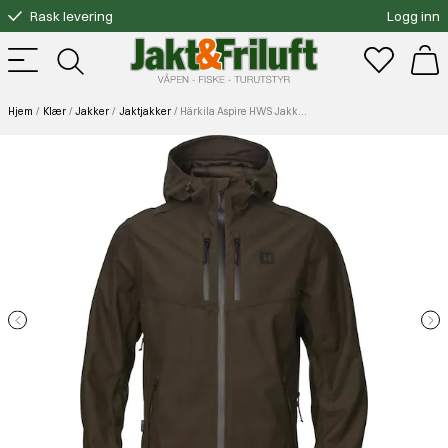
Rask levering
Logg inn
Gratis bytte
Fri frakt over 3000.-
Hjem
Klær
Jakker
Jaktjakker
Härkila Aspire HWS Jakke Hunting Green