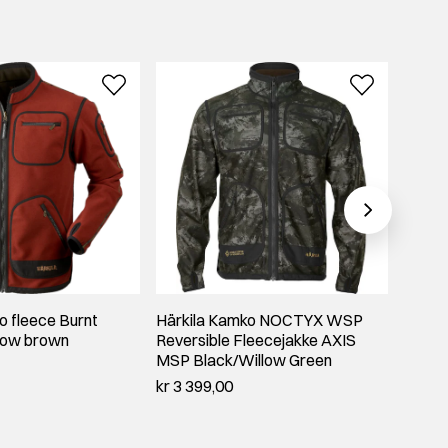
o fleece Burnt
Härkila Kamko NOCTYX WSP
Härki
dow brown
Reversible Fleecejakke AXIS
Jacke
MSP Black/Willow Green
kr 2 1
kr 3 399,00