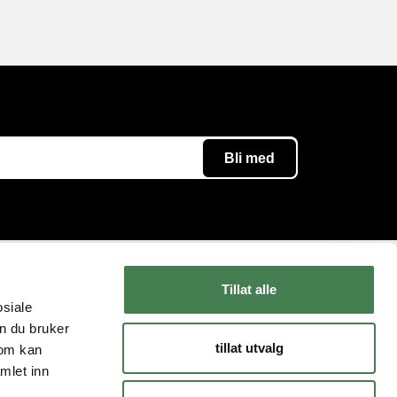
Tillat alle
Følg oss
Kundeservice
osiale
n du bruker
Instagram
Kontakt oss
tillat utvalg
som kan
YouTube
Levering og retur
mlet inn
Facebook
FAQ