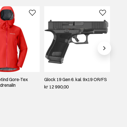
etind Gore-Tex
Glock 19 Gen 6. kal. 9x19 OR/FS
Härki
drenalin
Jacke
kr 12 990,00
kr 5 4