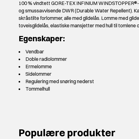
100 % vindtett GORE-TEX INFINIUM WINDSTOPPER®-memb
og smussavvisende DWR (Durable Water Repellent). Ka
skråstilte forlommer, alle med glidelås. Lomme med glid
toveisglidelås, elastiske mansjetter med hull til tomlene 
Egenskaper:
Vendbar
Doble radiolommer
Ermelomme
Sidelommer
Regulering med snøring nederst
Tommelhull
Populære produkter