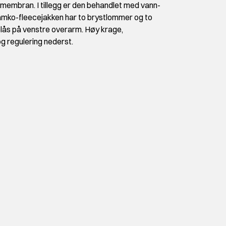
ran. I tillegg er den behandlet med vann-
mko-fleecejakken har to brystlommer og to
elås på venstre overarm. Høy krage,
og regulering nederst.