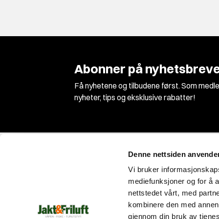
Abonner på nyhetsbreve
Få nyhetene og tilbudene først. Som medle
nyheter, tips og eksklusive rabatter!
Denne nettsiden anvende
Vi bruker informasjonskapsl
mediefunksjoner og for å a
nettstedet vårt, med part
Vi er Norges største jakt og våpenbutikk med
kombinere den med annen in
et enormt utvalg innen jakt, fiske og
gjennom din bruk av tjene