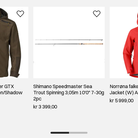
ter GTX
Shimano Speedmaster Sea
Norrøna falk
een/Shadow
Trout Spinning 3,05m 10'0" 7-30g
Jacket (W) A
2pc
kr 5 999,00
kr 3 399,00