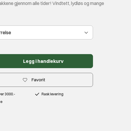
kkene gjennom alle tider! Vindtett, lydløs og mange
rrelse
Legg i handlekurv
Favorit
over 3000.-
Rask levering
te