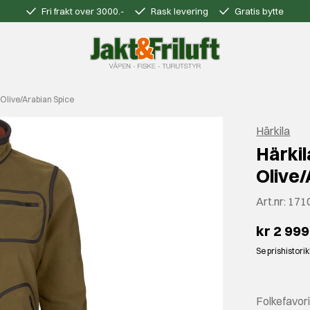
Fri frakt over 3000.-
Rask levering
Gratis bytte
Olive/Arabian Spice
Härkila
Härki
Olive/
Art.nr:
171
kr 2 999
Se prishistori
Folkefavori