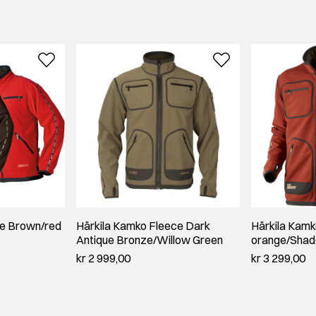
ce Brown/red
Härkila Kamko Fleece Dark
Härkila Kamk
Antique Bronze/Willow Green
orange/Sha
kr 2 999,00
kr 3 299,00