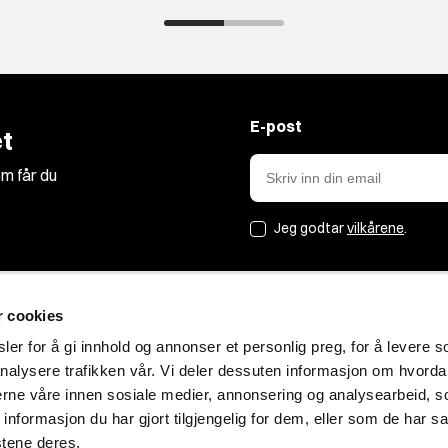
E-post
t
m får du
Jeg godtar
vilkårene
.
r cookies
Jakt&Friluft
er for å gi innhold og annonser et personlig preg, for å levere s
nalysere trafikken vår. Vi deler dessuten informasjon om hvorda
Om oss
nerne våre innen sosiale medier, annonsering og analysearbeid, 
Bærekraft
formasjon du har gjort tilgjengelig for dem, eller som de har sa
Blogg
stene deres.