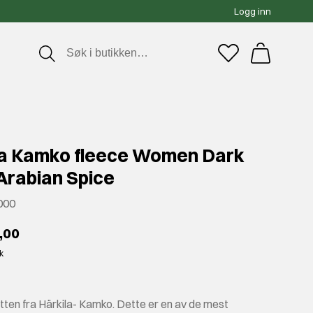
Logg inn
la Kamko fleece Women Dark
Arabian Spice
000
,00
kk
tten fra Härkila- Kamko. Dette er en av de mest