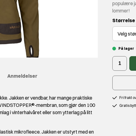
populære ja
lommer!
Størrelse
Velg
stø
På lager
Anmeldelser
kke. Jakken er vendbar, har mange praktiske
Fri frakt 
 WINDSTOPPER®-membran, som gjør den 100
Gratis byt
g i vinterhalvåret eller som ytterlag på litt
astisk mikrofleece. Jakken er utstyrt med en