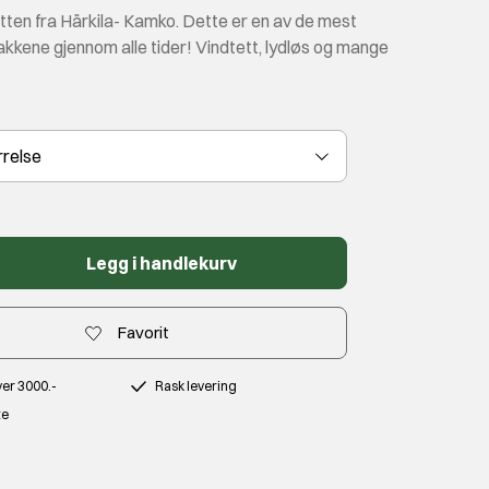
tten fra Härkila- Kamko. Dette er en av de mest
kkene gjennom alle tider! Vindtett, lydløs og mange
rrelse
Legg i handlekurv
Favorit
over 3000.-
Rask levering
te