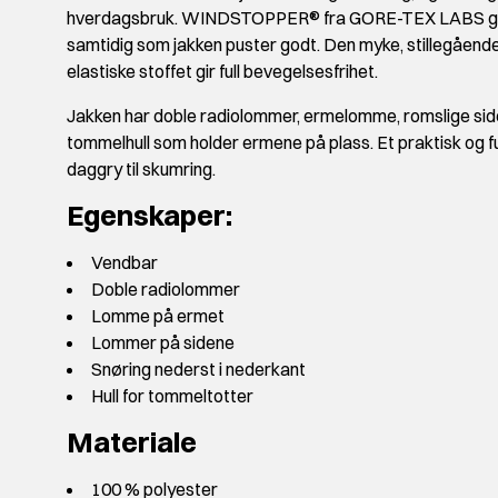
hverdagsbruk. WINDSTOPPER® fra GORE-TEX LABS gir go
samtidig som jakken puster godt. Den myke, stillegående o
elastiske stoffet gir full bevegelsesfrihet.
Jakken har doble radiolommer, ermelomme, romslige side
tommelhull som holder ermene på plass. Et praktisk og fu
daggry til skumring.
Egenskaper:
Vendbar
Doble radiolommer
Lomme på ermet
Lommer på sidene
Snøring nederst i nederkant
Hull for tommeltotter
Materiale
100 % polyester