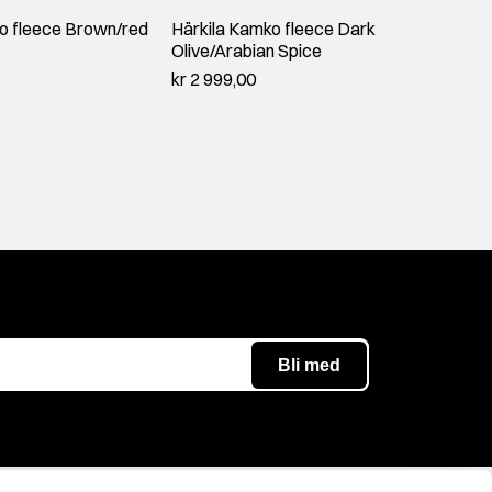
o fleece Brown/red
Härkila Kamko fleece Dark
Härki
Olive/Arabian Spice
Dark O
kr 2 999,00
kr 2 9