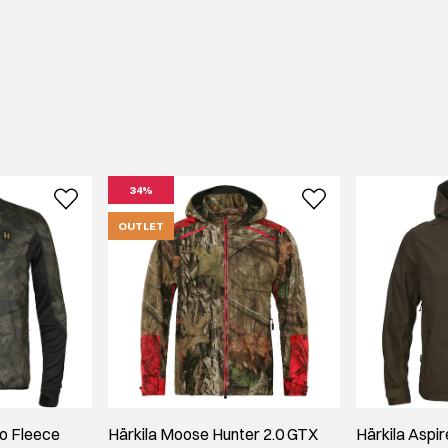
34%
OUTLET
o Fleece
Härkila Moose Hunter 2.0 GTX
Härkila Aspi