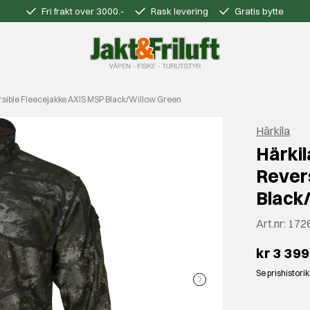
Fri frakt over 3000.-
Rask levering
Gratis bytte
ible Fleecejakke AXIS MSP Black/Willow Green
Härkila
Härki
Rever
Black
Art.nr:
172
kr 3 399
Se prishistori