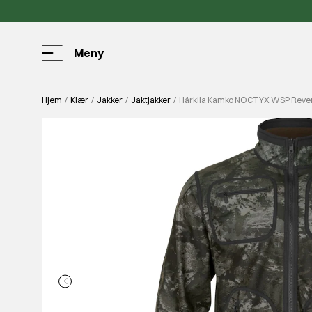
Meny
Hjem
Klær
Jakker
Jaktjakker
Härkila Kamko NOCTYX WSP Revers