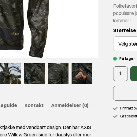
Folkefavori
populære ja
lommer!
Størrelse
Velg
stø
På lager
seguide
Kontakt
Anmeldelser
(0)
Fri frakt 
Gratis byt
ktjakke med vendbart design. Den har AXIS
ere Willow Green-side for dagslys eller mer