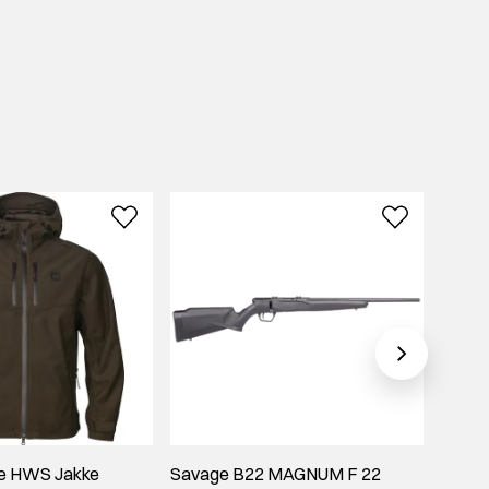
re HWS Jakke
Savage B22 MAGNUM F 22
Caldwe