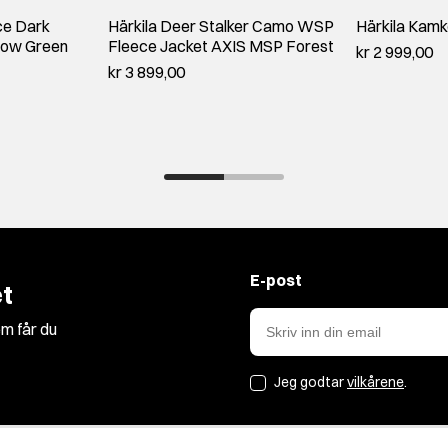
ce Dark
Härkila Deer Stalker Camo WSP
Härkila Kamk
low Green
Fleece Jacket AXIS MSP Forest
kr 2 999,00
kr 3 899,00
E-post
t
m får du
Jeg godtar
vilkårene
.