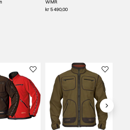
n
WMR
M/vu
kr 5 490,00
kr 999