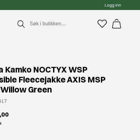
Logg inn
la Kamko NOCTYX WSP
sible Fleecejakke AXIS MSP
/Willow Green
617
,00
kk