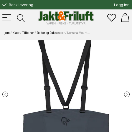
Rask levering
Logg inn
Gratis bytte
Fri frakt over 3000.-
Hjem
Klær
Tilbehør
Belter og Bukseseler
Norrøna Mountaineering Bib (M) Ebony