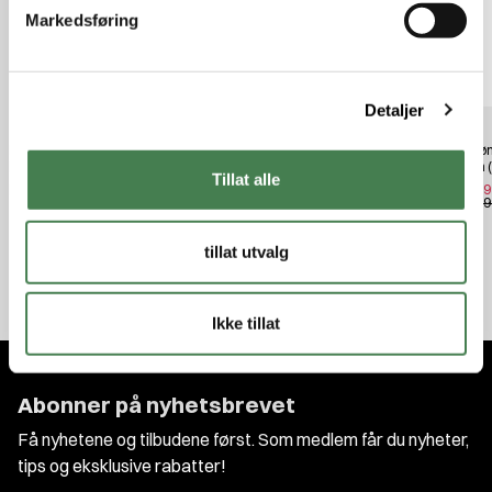
v
Markedsføring
a
l
g
Detaljer
Norrøna Mountaineering Bib (W)
Fjällräven Tab Hat Grey
Norrøn
Ebony
Rosin 
kr 499,00
Tillat alle
kr 999,00
kr 1 6
kr 2 5
tillat utvalg
Ikke tillat
Abonner på nyhetsbrevet
Få nyhetene og tilbudene først. Som medlem får du nyheter,
tips og eksklusive rabatter!