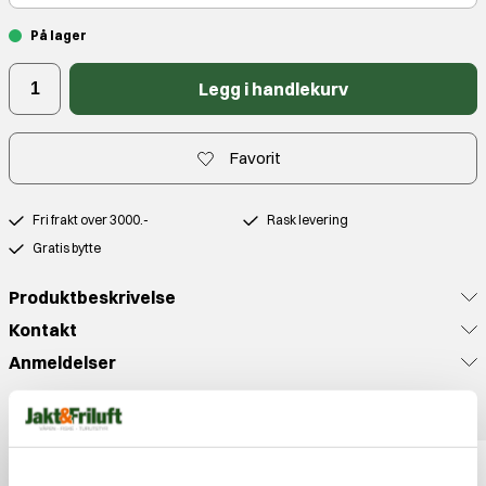
På lager
Legg i handlekurv
Favorit
Fri frakt over 3000.-
Rask levering
Gratis bytte
Produktbeskrivelse
Kontakt
Anmeldelser
Populære produkter
29%