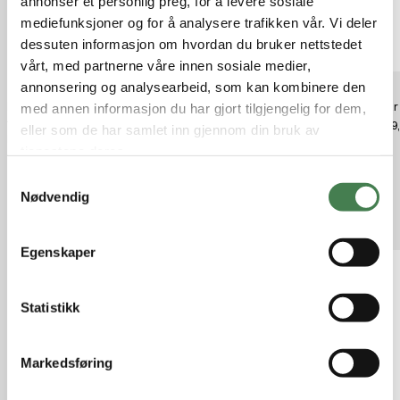
annonser et personlig preg, for å levere sosiale
mediefunksjoner og for å analysere trafikken vår. Vi deler
dessuten informasjon om hvordan du bruker nettstedet
vårt, med partnerne våre innen sosiale medier,
annonsering og analysearbeid, som kan kombinere den
Lapua kule 6,5 SP 10,1g /155gr E-
Pulsator Wind On Leader
Pulsar
med annen informasjon du har gjort tilgjengelig for dem,
471 MEGA
450lb/2,2mm 23ft/7m
kr 549
eller som de har samlet inn gjennom din bruk av
kr 14,30
kr 189,00
tjenestene deres.
S
Nødvendig
a
Relaterte produkter
m
t
Egenskaper
y
k
k
Statistikk
e
v
Markedsføring
a
l