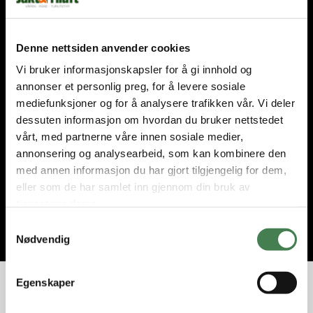
Abonner på nyhetsbrevet
Denne nettsiden anvender cookies
Få nyhetene og tilbudene først. Som medlem får du nyheter,
tips og eksklusive rabatter!
Vi bruker informasjonskapsler for å gi innhold og
annonser et personlig preg, for å levere sosiale
E-post
mediefunksjoner og for å analysere trafikken vår. Vi deler
dessuten informasjon om hvordan du bruker nettstedet
vårt, med partnerne våre innen sosiale medier,
annonsering og analysearbeid, som kan kombinere den
Jeg godtar
vilkårene
.
med annen informasjon du har gjort tilgjengelig for dem,
eller som de har samlet inn gjennom din bruk av
tjenestene deres.
Bli med
S
Nødvendig
a
m
t
Egenskaper
y
k