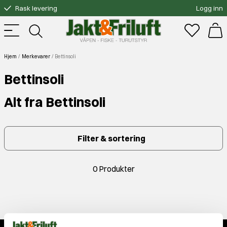
Rask levering
Logg inn
Gratis bytte
Fri frakt over 3000.-
Hjem
Merkevarer
Bettinsoli
Bettinsoli
Alt fra Bettinsoli
Filter & sortering
0 Produkter