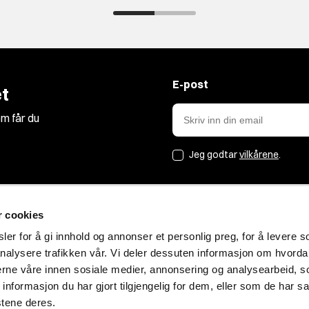
E-post
t
m får du
Jeg godtar
vilkårene
.
r cookies
Jakt&Friluft
er for å gi innhold og annonser et personlig preg, for å levere s
nalysere trafikken vår. Vi deler dessuten informasjon om hvorda
Om oss
nerne våre innen sosiale medier, annonsering og analysearbeid, 
Bærekraft
formasjon du har gjort tilgjengelig for dem, eller som de har sa
Blogg
stene deres.