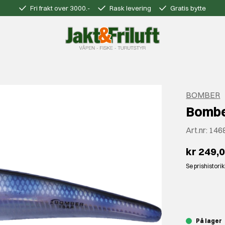
Fri frakt over 3000.-
Rask levering
Gratis bytte
BOMBER
Bombe
Art.nr:
146
kr 249,
Se prishistori
⠀
På lager