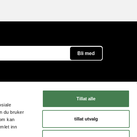
Tillat alle
Følg oss
Kundeservice
osiale
n du bruker
Instagram
Kontakt oss
tillat utvalg
som kan
YouTube
Levering og retur
mlet inn
Facebook
FAQ