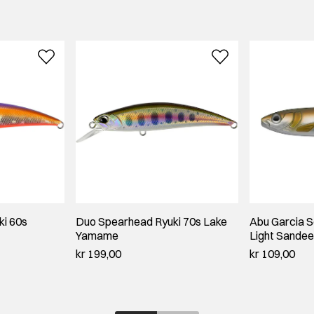
ki 60s
Duo Spearhead Ryuki 70s Lake
Abu Garcia 
Yamame
Light Sandee
kr 199,00
kr 109,00