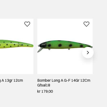
 A 13gr 12cm
Bomber Long A G-F 14Gr 12Cm
Bombe
Gfsal18
XM7
kr 179,00
kr 189