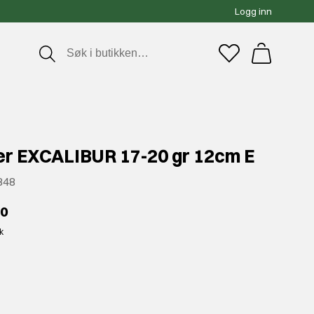
Logg inn
r EXCALIBUR 17-20 gr 12cm E
848
00
kk