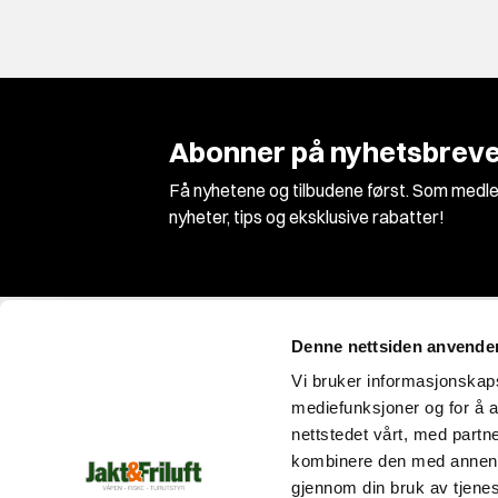
Abonner på nyhetsbreve
Få nyhetene og tilbudene først. Som medle
nyheter, tips og eksklusive rabatter!
Denne nettsiden anvende
Vi bruker informasjonskapsl
mediefunksjoner og for å a
nettstedet vårt, med part
Vi er Norges største jakt og våpenbutikk med
kombinere den med annen in
et enormt utvalg innen jakt, fiske og
gjennom din bruk av tjene
friluftsutstyr!