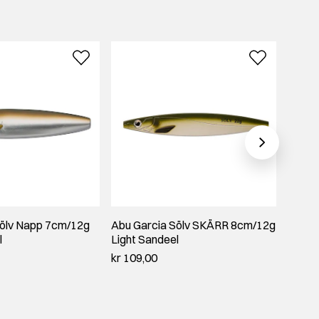
Sölv Napp 7cm/12g
Abu Garcia Sölv SKÄRR 8cm/12g
Abu G
l
Light Sandeel
GLIT
kr 109,00
kr 59,