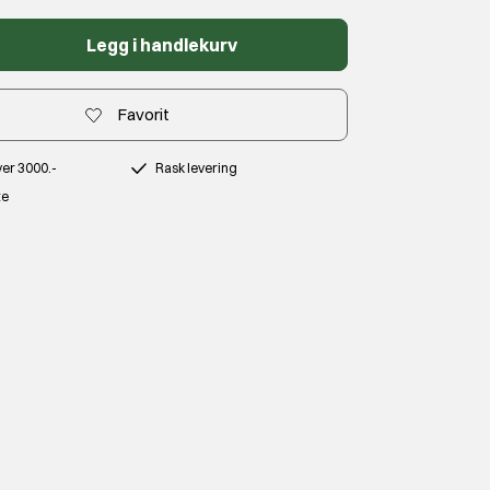
Legg i handlekurv
Favorit
over 3000.-
Rask levering
te