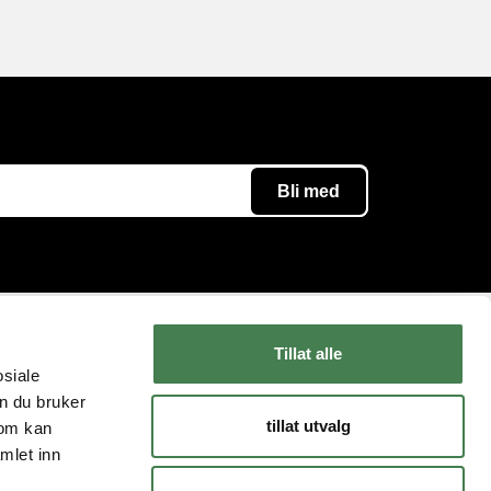
Tillat alle
Følg oss
Kundeservice
osiale
n du bruker
Instagram
Kontakt oss
tillat utvalg
som kan
YouTube
Levering og retur
mlet inn
Facebook
FAQ