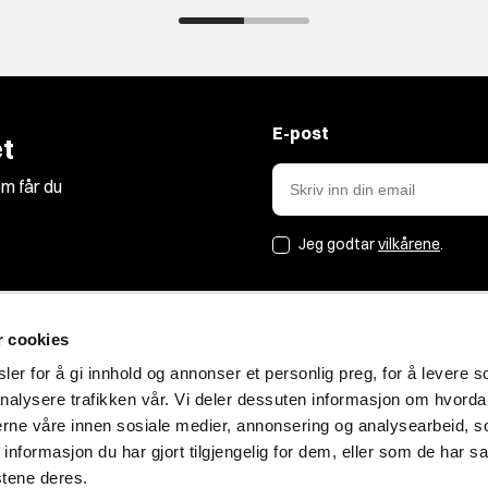
E-post
t
m får du
Jeg godtar
vilkårene
.
r cookies
Jakt&Friluft
er for å gi innhold og annonser et personlig preg, for å levere s
nalysere trafikken vår. Vi deler dessuten informasjon om hvorda
Om oss
nerne våre innen sosiale medier, annonsering og analysearbeid, 
Bærekraft
formasjon du har gjort tilgjengelig for dem, eller som de har sa
Blogg
stene deres.