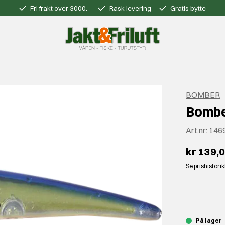
Fri frakt over 3000.-
Rask levering
Gratis bytte
BOMBER
Bombe
Art.nr:
146
kr 139,
Se prishistori
⠀
På lager