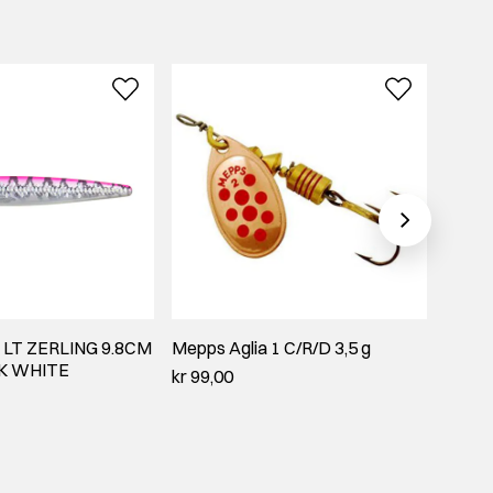
 LT ZERLING 9.8CM
Mepps Aglia 1 C/R/D 3,5 g
Abu G
NK WHITE
Coppe
kr 99,00
kr 109