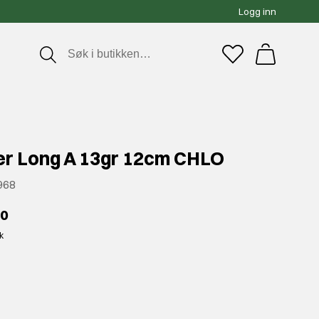
Logg inn
r Long A 13gr 12cm CHLO
968
00
kk