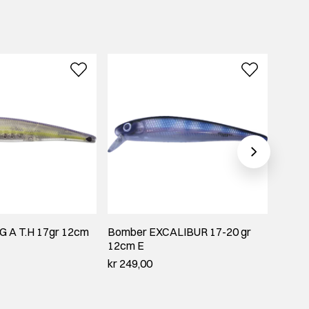
 A T.H 17gr 12cm
Bomber EXCALIBUR 17-20 gr
Bombe
12cm E
kr 249
kr 249,00