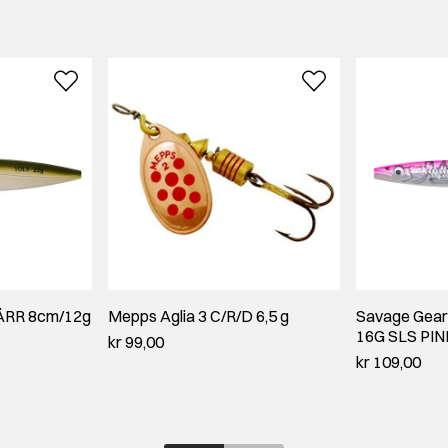
KÄRR 8cm/12g
Mepps Aglia 3 C/R/D 6,5 g
Savage Gear
16G SLS PI
kr 99,00
kr 109,00