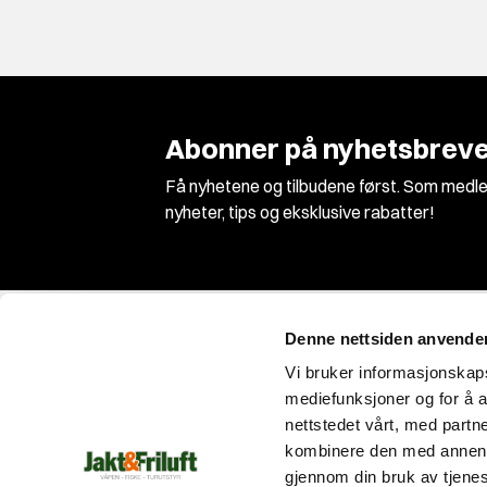
Abonner på nyhetsbreve
Få nyhetene og tilbudene først. Som medle
nyheter, tips og eksklusive rabatter!
Denne nettsiden anvende
Vi bruker informasjonskapsl
mediefunksjoner og for å a
nettstedet vårt, med part
Vi er Norges største jakt og våpenbutikk med
kombinere den med annen in
et enormt utvalg innen jakt, fiske og
gjennom din bruk av tjene
friluftsutstyr!