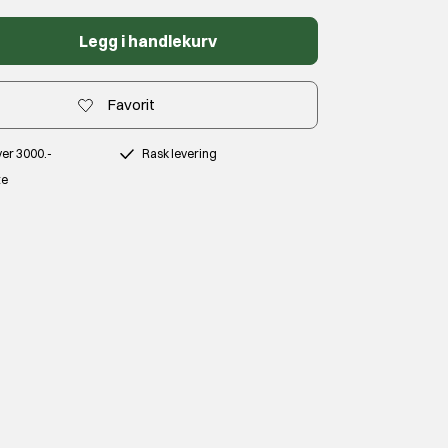
Legg i handlekurv
Favorit
over 3000.-
Rask levering
te