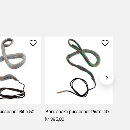
ussesnor Rifle 50-
Bore snake pussesnor Pistol 40
Bore s
375
kr 395,00
kr 395