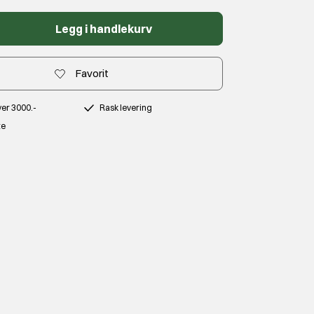
Legg i handlekurv
Favorit
over 3000.-
Rask levering
te