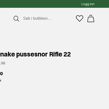
Logg inn
e
nake pussesnor Rifle 22
196
00
kk