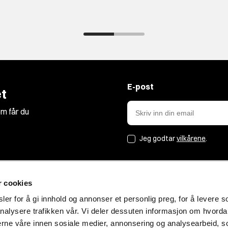
E-post
t
m får du
Jeg godtar
vilkårene
.
r cookies
Jakt&Friluft
er for å gi innhold og annonser et personlig preg, for å levere s
nalysere trafikken vår. Vi deler dessuten informasjon om hvorda
Om oss
nerne våre innen sosiale medier, annonsering og analysearbeid, 