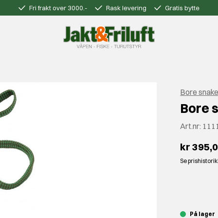
Fri frakt over 3000.-
Rask levering
Gratis bytte
Bore snak
Bore s
Art.nr:
111
kr 395,
Se prishistori
⠀
På lager