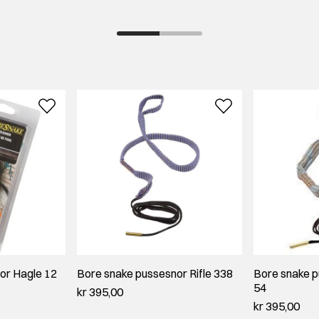
or Hagle 12
Bore snake pussesnor Rifle 338
Bore snake p
54
kr 395,00
kr 395,00