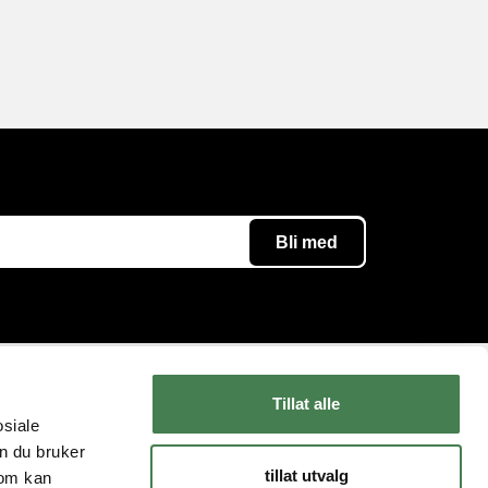
Tillat alle
Følg oss
Kundeservice
osiale
n du bruker
Instagram
Kontakt oss
tillat utvalg
som kan