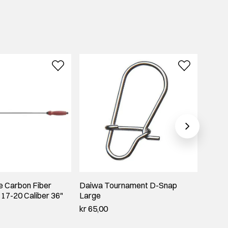
e Carbon Fiber
Daiwa Tournament D-Snap
Parke
 17-20 Caliber 36"
Large
kr 99,
kr 65,00