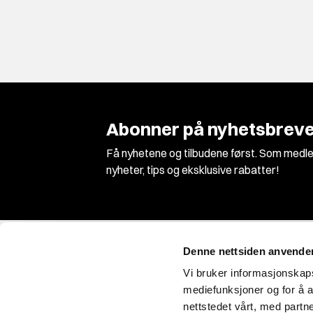
Abonner på nyhetsbreve
Få nyhetene og tilbudene først. Som medle
nyheter, tips og eksklusive rabatter!
Denne nettsiden anvende
Vi bruker informasjonskapsl
mediefunksjoner og for å a
nettstedet vårt, med part
Vi er Norges største jakt og våpenbutikk med