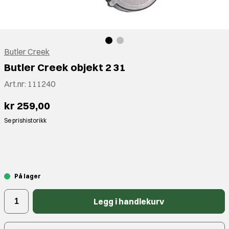
Butler Creek
Butler Creek objekt 2 31
Art.nr:
111240
kr 259,00
Se prishistorikk
⠀
På lager
Legg i handlekurv