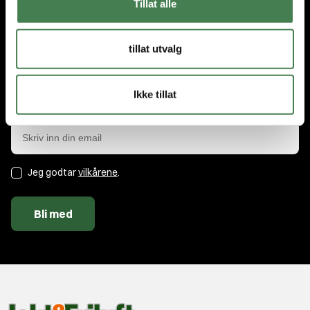
Tillat alle
Abonner på nyhetsbrevet
tillat utvalg
Få nyhetene og tilbudene først. Som medlem får du nyheter,
tips og eksklusive rabatter!
Ikke tillat
E-post
Jeg godtar
vilkårene
.
Bli med