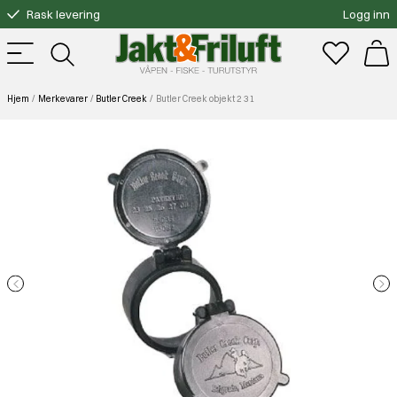
Rask levering
Logg inn
Gratis bytte
Fri frakt over 3000.-
Hjem
Merkevarer
Butler Creek
Butler Creek objekt 2 31