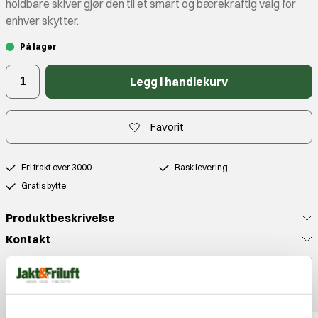
holdbare skiver gjør den til et smart og bærekraftig valg for
enhver skytter.
På lager
Legg i handlekurv
Favorit
Fri frakt over 3000.-
Rask levering
Gratis bytte
Produktbeskrivelse
Kontakt
Anmeldelser
Populære produkter