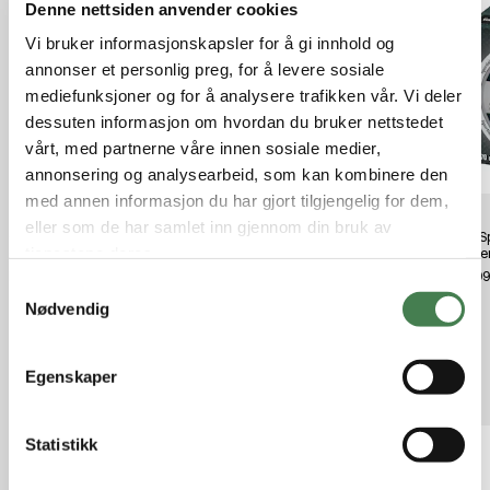
Denne nettsiden anvender cookies
Vi bruker informasjonskapsler for å gi innhold og
annonser et personlig preg, for å levere sosiale
mediefunksjoner og for å analysere trafikken vår. Vi deler
dessuten informasjon om hvordan du bruker nettstedet
vårt, med partnerne våre innen sosiale medier,
annonsering og analysearbeid, som kan kombinere den
med annen informasjon du har gjort tilgjengelig for dem,
eller som de har samlet inn gjennom din bruk av
Caldwell ClayCopter Launcher
Zala Sporting Steel 12-70-7 28
Zala S
tjenestene deres.
Case
GR. Lerdueskudd
GR. L
kr 700,00
kr 5,80
kr 4,9
S
Nødvendig
a
m
t
Egenskaper
Relaterte produkter
y
k
k
Statistikk
e