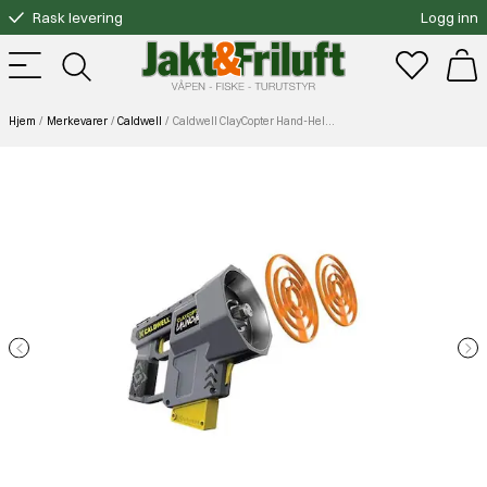
Rask levering
Logg inn
Gratis bytte
Fri frakt over 3000.-
Hjem
Merkevarer
Caldwell
Caldwell ClayCopter Hand-Held Disk Thrower