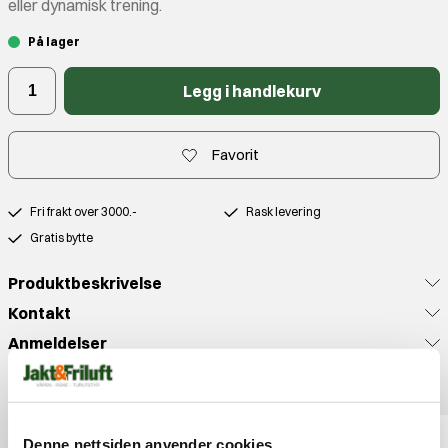
eller dynamisk trening.
På lager
Legg i handlekurv
Favorit
Fri frakt over 3000.-
Rask levering
Gratis bytte
Produktbeskrivelse
Kontakt
Anmeldelser
Populære produkter
Denne nettsiden anvender cookies