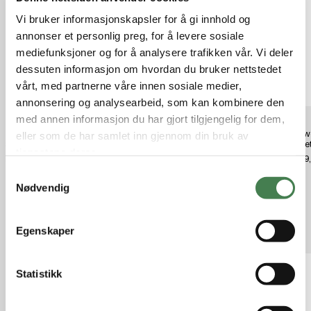
Vi bruker informasjonskapsler for å gi innhold og
annonser et personlig preg, for å levere sosiale
mediefunksjoner og for å analysere trafikken vår. Vi deler
dessuten informasjon om hvordan du bruker nettstedet
vårt, med partnerne våre innen sosiale medier,
annonsering og analysearbeid, som kan kombinere den
med annen informasjon du har gjort tilgjengelig for dem,
CALDWELL Gong Target AR500
CALDWELL Gong Target AR500
Caldwe
eller som de har samlet inn gjennom din bruk av
5" C
8" C
Targe
tjenestene deres.
kr 349,00
kr 499,00
kr 349
S
Nødvendig
a
m
t
Relaterte produkter
Egenskaper
y
k
k
Statistikk
e
v