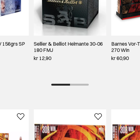
/ 156grs SP
Sellier & Belliot Helmante 30-06
Barnes Vor-T
180 FMJ
270 Win
kr 12,90
kr 60,90