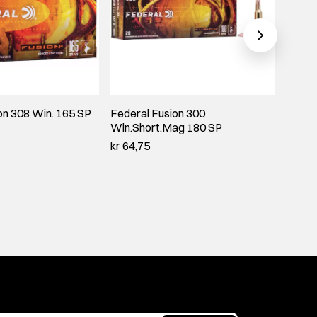
on 308 Win. 165 SP
Federal Fusion 300
Feder
Win.Short.Mag 180 SP
kr 42,
kr 64,75