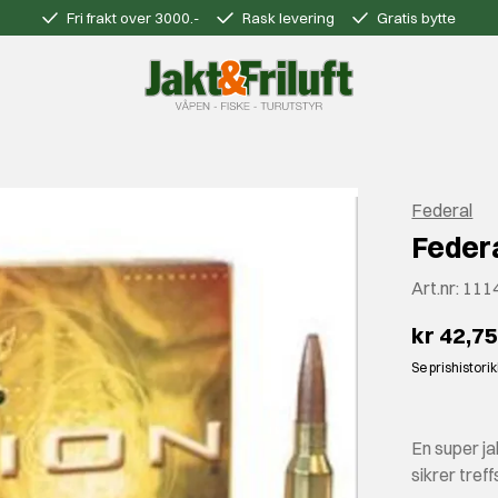
Fri frakt over 3000.-
Rask levering
Gratis bytte
Federal
Federa
Art.nr:
111
kr 42,7
Se prishistori
En super j
sikrer tref