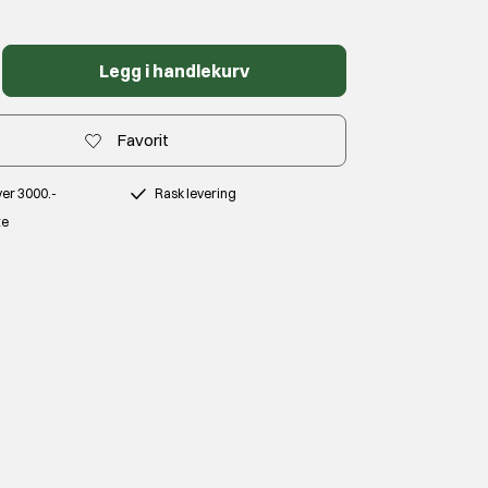
Legg i handlekurv
Favorit
over 3000.-
Rask levering
te