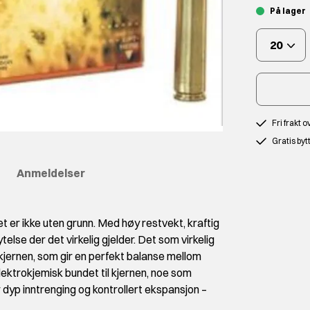
På lager
20
Fri frakt 
Gratis byt
Anmeldelser
 er ikke uten grunn. Med høy restvekt, kraftig
else der det virkelig gjelder. Det som virkelig
kjernen, som gir en perfekt balanse mellom
lektrokjemisk bundet til kjernen, noe som
r dyp inntrenging og kontrollert ekspansjon –