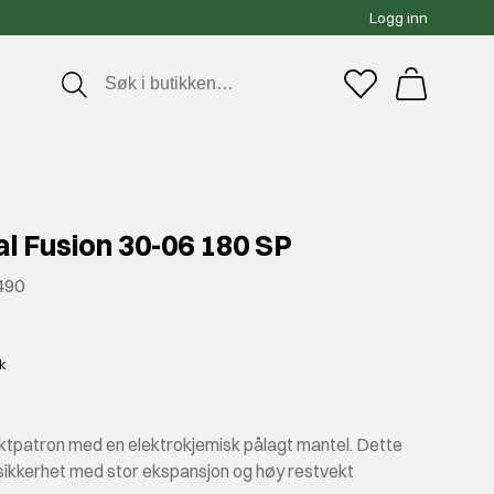
Logg inn
l Fusion 30-06 180 SP
490
5
kk
aktpatron med en elektrokjemisk pålagt mantel. Dette
fsikkerhet med stor ekspansjon og høy restvekt