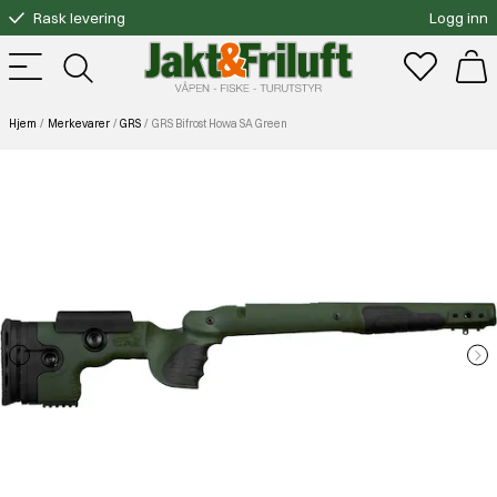
Rask levering
Logg inn
Gratis bytte
Fri frakt over 3000.-
Hjem
Merkevarer
GRS
GRS Bifrost Howa SA Green