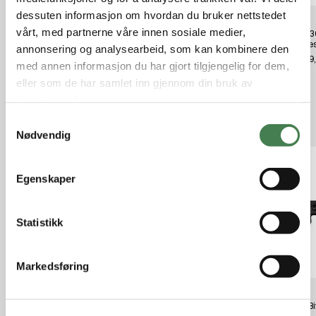
dessuten informasjon om hvordan du bruker nettstedet
vårt, med partnerne våre innen sosiale medier,
Bog Death Bæreveske
Barnes Tipped Tsx Bullets 7Mm
Otis .3
140 Grs Ttsx Bt
Pusses
annonsering og analysearbeid, som kan kombinere den
kr 499,00
kr 20,90
kr 649
med annen informasjon du har gjort tilgjengelig for dem,
eller som de har samlet inn gjennom din bruk av
tjenestene deres.
Relaterte produkter
S
Nødvendig
a
m
t
Egenskaper
y
k
k
Statistikk
e
v
Markedsføring
a
l
GRS Bifrost Tikka T3 LH Black
GRS Bifrost Tikka T3 RH GREEN
GRS Bi
g