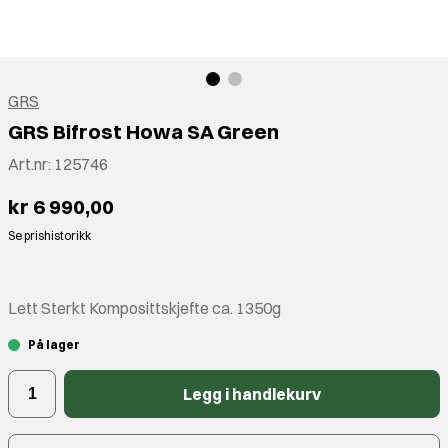
GRS
GRS Bifrost Howa SA Green
Art.nr:
125746
kr 6 990,00
Se prishistorikk
Lett Sterkt Komposittskjefte ca. 1350g
På lager
Legg i handlekurv