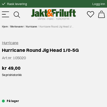
Rask levering
Logg inn
Gratis bytte
Fri frakt over 3000.-
Hjem
Merkevarer
Hurricane
Hurricane Round Jig Head 1/0-5G
Hurricane
Hurricane Round Jig Head 1/0-5G
Art.nr:
105020
kr 49,00
Se prishistorikk
⠀
På lager