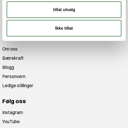
utvalg innen jakt, fiske og friluftsutstyr!
tillat utvalg
Med fagkunnskap og entusiasme siden 1989 gjør vi alt
for at du skal få en unik opplevelse enten du er på jakt,
tur eller fiske!
Ikke tillat
Jakt&Friluft
Om oss
Bærekraft
Blogg
Personvern
Ledige stillinger
Følg oss
Instagram
YouTube