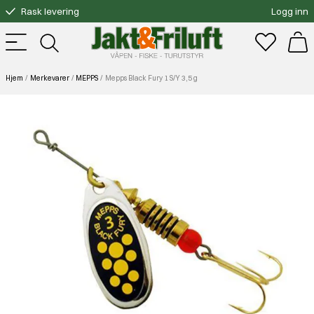
Rask levering
Logg inn
Gratis bytte
Fri frakt over 3000.-
Hjem
Merkevarer
MEPPS
Mepps Black Fury 1 S/Y 3,5 g