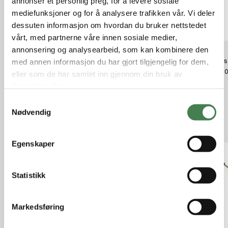
annonser et personlig preg, for å levere sosiale
mediefunksjoner og for å analysere trafikken vår. Vi deler
dessuten informasjon om hvordan du bruker nettstedet
vårt, med partnerne våre innen sosiale medier,
annonsering og analysearbeid, som kan kombinere den
SØLVKROKEN Aura Flake G/FL/S 7
SØLVKROKEN Spesial Classic 42
Mepps 
med annen informasjon du har gjort tilgjengelig for dem,
g
C/R/D 7g
kr 99,
eller som de har samlet inn gjennom din bruk av
kr 89,00
kr 89,00
tjenestene deres.
S
Nødvendig
a
Relaterte produkter
m
t
Egenskaper
y
k
k
Statistikk
e
v
Markedsføring
a
l