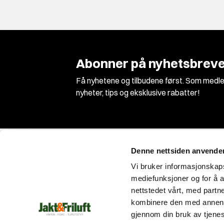
Abonner på nyhetsbreve
Få nyhetene og tilbudene først. Som medle
nyheter, tips og eksklusive rabatter!
Denne nettsiden anvende
Vi bruker informasjonskapsl
mediefunksjoner og for å a
nettstedet vårt, med part
Vi er Norges største jakt og våpenbutikk med
kombinere den med annen in
et enormt utvalg innen jakt, fiske og
gjennom din bruk av tjene
friluftsutstyr!