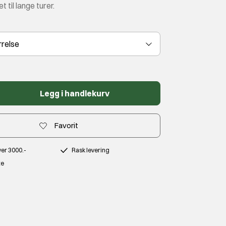
 til lange turer.
rrelse
Legg i handlekurv
Favorit
over 3000.-
Rask levering
te