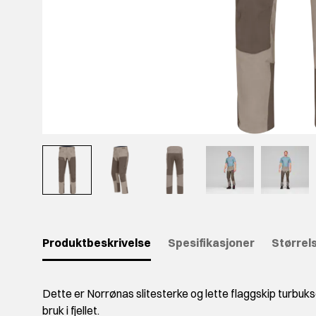
Produktbeskrivelse
Spesifikasjoner
Størrel
Dette er Norrønas slitesterke og lette flaggskip turbukse, u
bruk i fjellet.