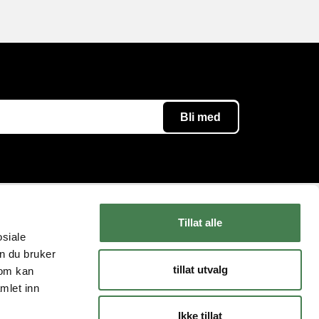
Tillat alle
Følg oss
Kundeservice
osiale
n du bruker
Instagram
Kontakt oss
tillat utvalg
som kan
YouTube
Levering og retur
mlet inn
Facebook
FAQ
Ikke tillat