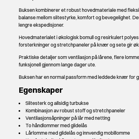
Buksen kombinerer et robust hovedmateriale med fleksib
balanse mellom slitestyrke, komfort og bevegelighet. Den e
lengre ekspedisjoner.
Hovedmaterialet i økologisk bomull og resirkulert poly
forsterkninger og stretchpaneler på knær og sete gir økt 
Praktiske detaljer som ventilasjon på lårene, flere lomm
funksjonell gjennom lange dager ute.
Buksen har en normal passform med leddede knær for g
Egenskaper
Slitesterk og allsidig turbukse
Kombinasjon av robust stoff og stretchpaneler
Ventilasjonsåpninger på lår med netting
To håndlommer med glidelås
Lårlomme med glidelås og innvendig mobillomme