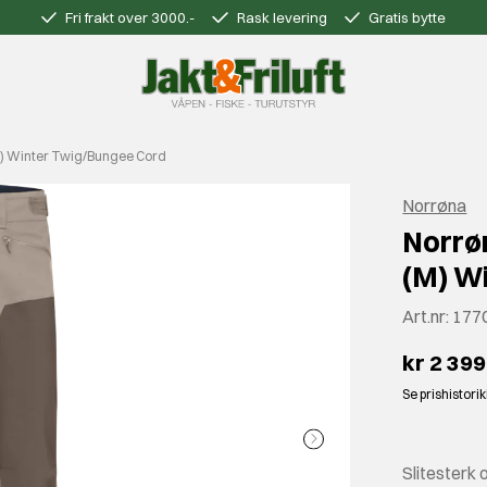
Fri frakt over 3000.-
Rask levering
Gratis bytte
M) Winter Twig/Bungee Cord
Norrøna
Norrø
(M) W
Art.nr:
177
kr 2 399
Se prishistori
Slitesterk 