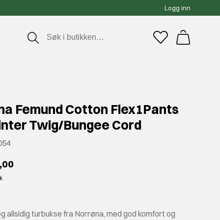
Logg inn
na Femund Cotton Flex1Pants
inter Twig/Bungee Cord
054
,00
kk
og allsidig turbukse fra Norrøna, med god komfort og