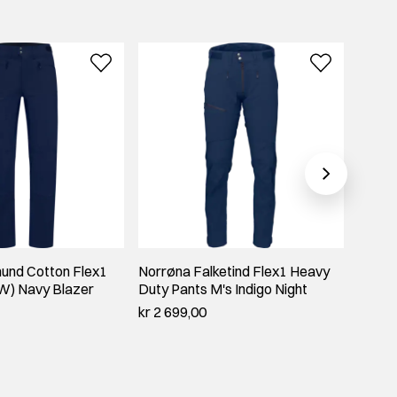
und Cotton Flex1
Norrøna Falketind Flex1 Heavy
Norrø
(W) Navy Blazer
Duty Pants M's Indigo Night
Lightw
kr 2 699,00
kr 2 1