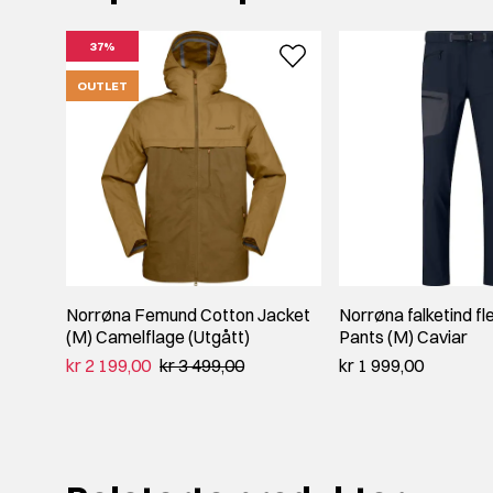
37%
OUTLET
Norrøna Femund Cotton Jacket
Norrøna falketind fl
(M) Camelflage (Utgått)
Pants (M) Caviar
kr 2 199,00
kr 3 499,00
kr 1 999,00