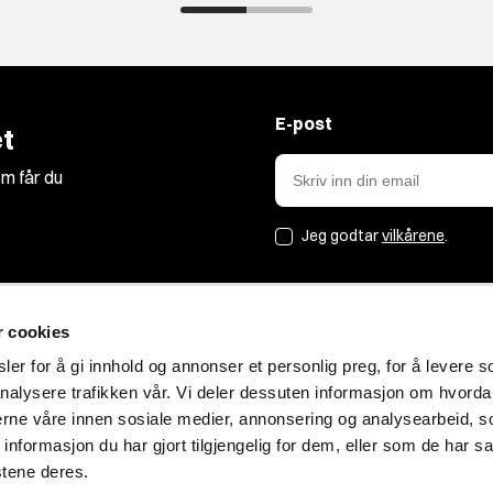
E-post
t
m får du
Jeg godtar
vilkårene
.
r cookies
Jakt&Friluft
er for å gi innhold og annonser et personlig preg, for å levere s
nalysere trafikken vår. Vi deler dessuten informasjon om hvorda
Om oss
nerne våre innen sosiale medier, annonsering og analysearbeid, 
Bærekraft
formasjon du har gjort tilgjengelig for dem, eller som de har sa
Blogg
stene deres.