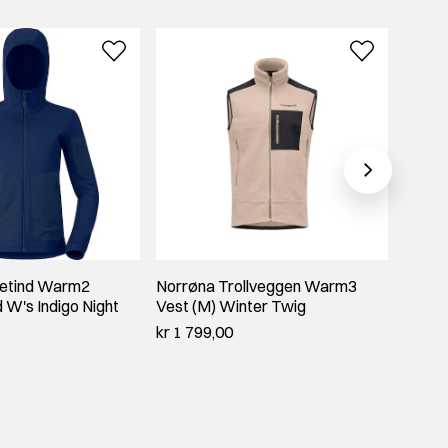
ketind Warm2
Norrøna Trollveggen Warm3
Norrø
 W's Indigo Night
Vest (M) Winter Twig
Stret
kr 1 799,00
kr 1 8