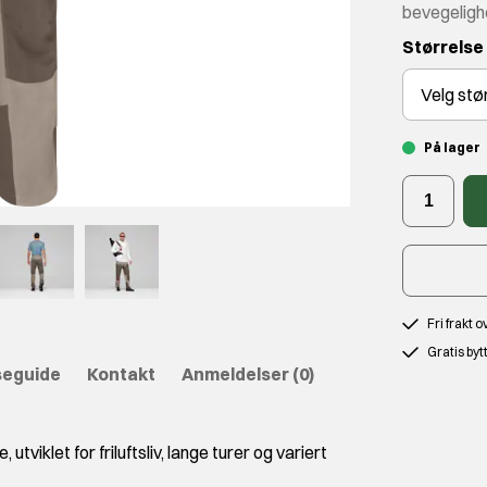
bevegelighet
Størrelse
Velg
stø
På lager
Fri frakt 
Gratis byt
seguide
Kontakt
Anmeldelser
(0)
tviklet for friluftsliv, lange turer og variert