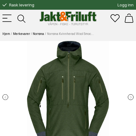
Rask levering
Logg inn
Gratis bytte
Fri frakt over 3000.-
Hjem
Merkevarer
Norrøna
Norrøna Kvinnherad Wool Smock (M) Olive Night