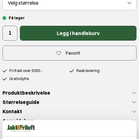
Velg
størrelse
På lager
Legg i handlekurv
Favorit
Fri frakt over 3000.-
Rask levering
Gratis bytte
Produktbeskrivelse
Størrelseguide
Kontakt
Anmeldelser
Populære produkter