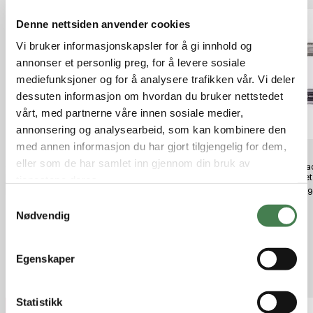
Denne nettsiden anvender cookies
Vi bruker informasjonskapsler for å gi innhold og
annonser et personlig preg, for å levere sosiale
mediefunksjoner og for å analysere trafikken vår. Vi deler
dessuten informasjon om hvordan du bruker nettstedet
vårt, med partnerne våre innen sosiale medier,
annonsering og analysearbeid, som kan kombinere den
med annen informasjon du har gjort tilgjengelig for dem,
eller som de har samlet inn gjennom din bruk av
Caldwell Universal Rear Shooting
Guideline Elevation #9/10 14'
Hornad
Bag - Filled
Dieset
tjenestene deres.
kr 5 599,00
kr 499,00
kr 1 5
S
Nødvendig
a
m
t
Egenskaper
y
Relaterte produkter
k
k
Statistikk
32%