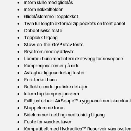
Intern skille med glidelås
Intern nøkkelholder
Glidelåslomme i topplokket
Twin full length external zip pockets on front panel
Dobbel isøks feste
Topplokk tilgang
Stow-on-the-Go™ stav feste
Brystrem med nødfløyte
Lomme i bunn med intern skillevegg for sovepose
Kompresjons remer på side
Avtagbar liggeunderlag fester
Forsterket bunn
Reflekterende grafiske detaljer
Intern top kompresjonsrem
Fullt justerbart AirScape™-ryggpanel med skumkant
Stappelomme foran
Sidelommer i netting med tosidig tilgang
Feste for vandrestaver
Kompatibelt med Hydraullics™ Reservoir vannsyste