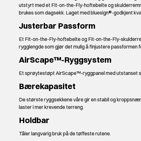
utstyrt med et Fit-on-the-Fly-hoftebelte og skulderrem
brukes som dagsekk. Laget med bluesign®-godkjent kva
Justerbar Passform
Et Fit-on-the-Fly-hoftebelte og Fit-on-the-Fly-skulderr
rygglengde som gjør det mulig å finjustere passformen fo
AirScape™-Ryggsystem
Et sprøytestøpt AirScape™-ryggpanel med utstanset s
Bærekapasitet
De største ryggsekkene våre gir en stabil og kroppsnær
laster i mer krevende terreng.
Holdbar
Tåler langvarig bruk på de tøffeste rutene.