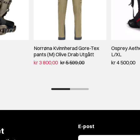
Norrøna Kvinnherad Gore-Tex
Osprey Aethe
pants (M) Olive Drab Utgått
L/XL
kr 3 800,00
kr 5 599,00
kr 4 500,00
E-post
t