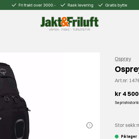
Fri frakt over 3000.-
Rask levering
Gratis bytte
Osprey
Ospre
Art.nr:
147
kr 4 500
Se prishistori
Stor sekk m
På lager