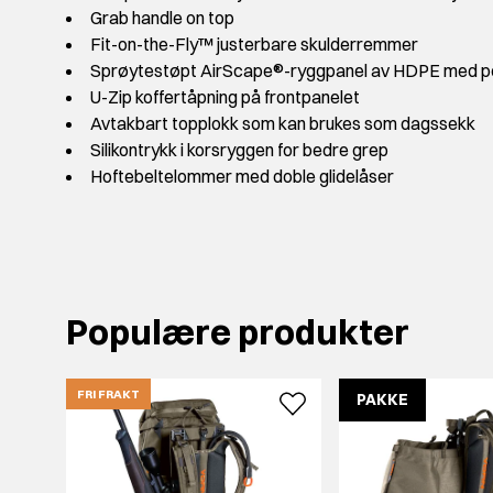
Grab handle on top
Fit-on-the-Fly™ justerbare skulderremmer
Sprøytestøpt AirScape®-ryggpanel av HDPE med po
U-Zip koffertåpning på frontpanelet
Avtakbart topplokk som kan brukes som dagssekk
Silikontrykk i korsryggen for bedre grep
Hoftebeltelommer med doble glidelåser
Populære produkter
FRI FRAKT
PAKKE