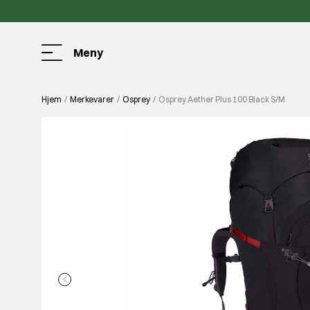
Meny
Hjem
Merkevarer
Osprey
Osprey Aether Plus 100 Black S/M