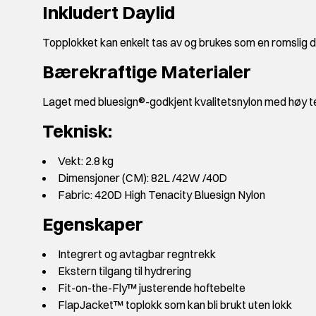
Inkludert Daylid
Topplokket kan enkelt tas av og brukes som en romslig d
Bærekraftige Materialer
Laget med bluesign®-godkjent kvalitetsnylon med høy 
Teknisk:
Vekt: 2.8 kg
Dimensjoner (CM): 82L /42W /40D
Fabric: 420D High Tenacity Bluesign Nylon
Egenskaper
Integrert og avtagbar regntrekk
Ekstern tilgang til hydrering
Fit-on-the-Fly™ justerende hoftebelte
FlapJacket™ toplokk som kan bli brukt uten lokk