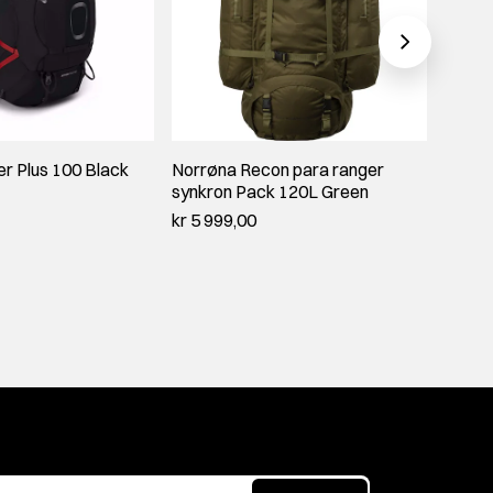
r Plus 100 Black
Norrøna Recon para ranger
Fjällr
synkron Pack 120L Green
Deep 
kr 5 999,00
kr 2 9