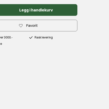
Legg i handlekurv
Favorit
over 3000.-
Rask levering
te