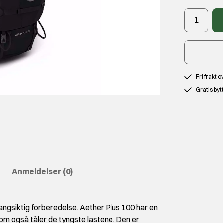
Fri frakt 
Gratis byt
Anmeldelser
(0)
angsiktig forberedelse. Aether Plus 100 har en
som også tåler de tyngste lastene. Den er