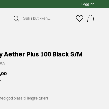
Logg inn
y Aether Plus 100 Black S/M
603
,00
kk
ed god plass til lengre turer!