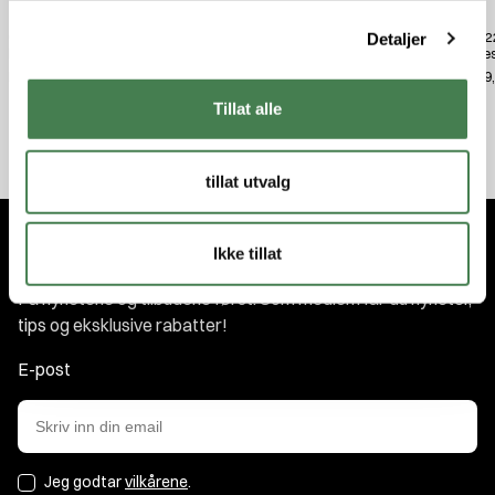
g
Otis .308/.338 Rifle Kabel
Otis Rensesett for Optikk
Otis .
Detaljer
Pussesett
Pusse
kr 299,00
kr 649,00
kr 549
Tillat alle
tillat utvalg
Ikke tillat
Abonner på nyhetsbrevet
Få nyhetene og tilbudene først. Som medlem får du nyheter,
tips og eksklusive rabatter!
E-post
Jeg godtar
vilkårene
.