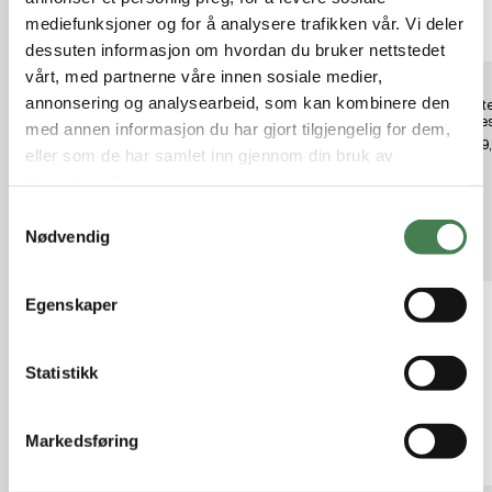
mediefunksjoner og for å analysere trafikken vår. Vi deler
dessuten informasjon om hvordan du bruker nettstedet
vårt, med partnerne våre innen sosiale medier,
annonsering og analysearbeid, som kan kombinere den
Shooter's Choice .22 cal Rifle
Hausken Jakt demonterings
Shoote
Pussesett
verktøy Ø50
Pusses
med annen informasjon du har gjort tilgjengelig for dem,
kr 399,00
kr 195,00
kr 399
eller som de har samlet inn gjennom din bruk av
tjenestene deres.
S
Nødvendig
Relaterte produkter
a
m
t
Egenskaper
y
k
k
Statistikk
e
v
Markedsføring
a
l