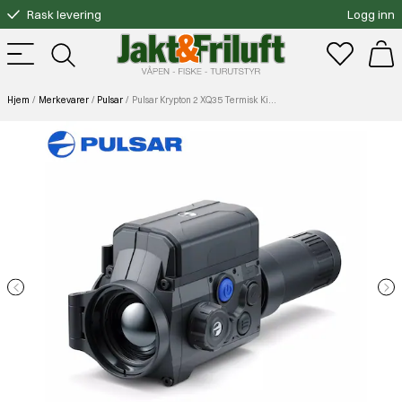
Rask levering
Logg inn
Gratis bytte
Fri frakt over 3000.-
Hjem
Merkevarer
Pulsar
Pulsar Krypton 2 XQ35 Termisk Kikkert m/monokular