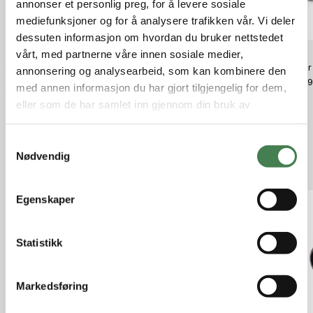
annonser et personlig preg, for å levere sosiale
mediefunksjoner og for å analysere trafikken vår. Vi deler
dessuten informasjon om hvordan du bruker nettstedet
vårt, med partnerne våre innen sosiale medier,
Leupold Alumina Flip Back Lens
Leupold Alumina Flip Back Lens
Pulsar
annonsering og analysearbeid, som kan kombinere den
Cover - Standard EP
Cover - 50mm
kr 44 
med annen informasjon du har gjort tilgjengelig for dem,
kr 1 200,00
kr 1 320,00
eller som de har samlet inn gjennom din bruk av
tjenestene deres.
S
Nødvendig
a
Relaterte produkter
m
t
Egenskaper
y
k
k
Statistikk
e
v
Markedsføring
a
l