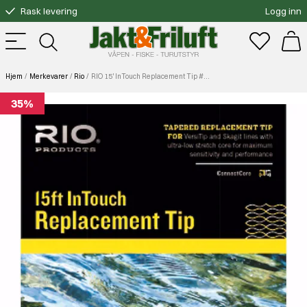
Rask levering
Logg inn
Gratis bytte
Fri frakt over 3000.-
Hjem
Merkevarer
Rio
RIO 15' InTouch Replacement Tip #8 Float
35%