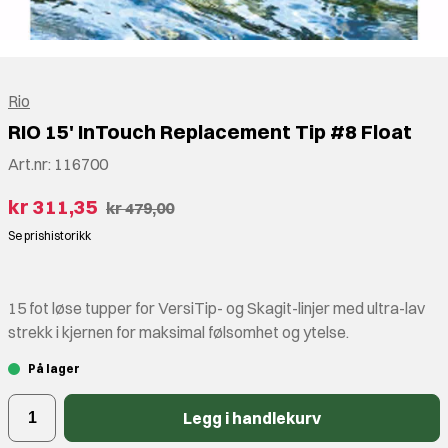
Rio
RIO 15' InTouch Replacement Tip #8 Float
Art.nr:
116700
kr 311,35
kr 479,00
Se prishistorikk
15 fot løse tupper for VersiTip- og Skagit-linjer med ultra-lav
strekk i kjernen for maksimal følsomhet og ytelse.
På lager
Legg i handlekurv