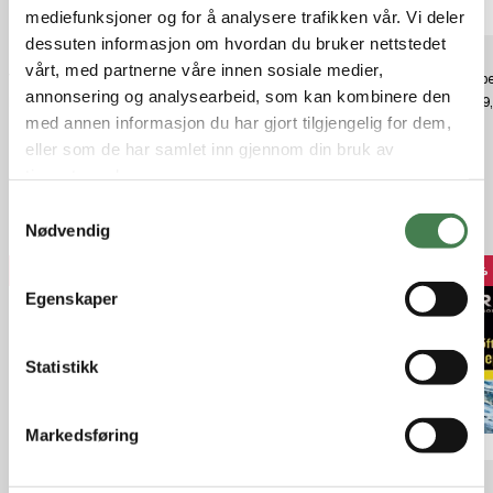
mediefunksjoner og for å analysere trafikken vår. Vi deler
dessuten informasjon om hvordan du bruker nettstedet
vårt, med partnerne våre innen sosiale medier,
Yeti Loadout Bucket Charcoal
Remington SLUGGER 20 /70Nr.
Compe
annonsering og analysearbeid, som kan kombinere den
RS
kr 600,00
kr 179
kr 16,90
med annen informasjon du har gjort tilgjengelig for dem,
eller som de har samlet inn gjennom din bruk av
tjenestene deres.
S
Relaterte produkter
Nødvendig
a
m
38%
50%
40%
t
Egenskaper
y
k
k
Statistikk
e
v
Markedsføring
a
l