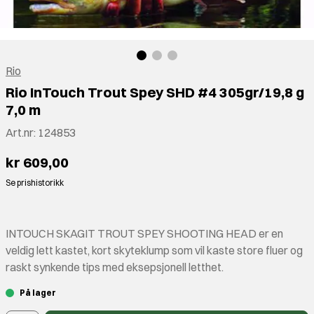
Rio
Rio InTouch Trout Spey SHD #4 305gr/19,8 g
7,0 m
Art.nr:
124853
kr 609,00
Se prishistorikk
INTOUCH SKAGIT TROUT SPEY SHOOTING HEAD er en
veldig lett kastet, kort skyteklump som vil kaste store fluer og
raskt synkende tips med eksepsjonell letthet.
På lager