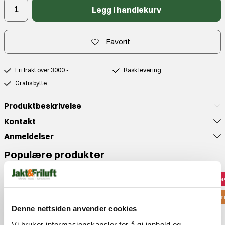
Legg i handlekurv
Favorit
Fri frakt over 3000.-
Rask levering
Gratis bytte
Produktbeskrivelse
Kontakt
Anmeldelser
Populære produkter
3
OUT
Denne nettsiden anvender cookies
Vi bruker informasjonskapsler for å gi innhold og