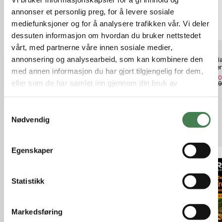
annonser et personlig preg, for å levere sosiale
mediefunksjoner og for å analysere trafikken vår. Vi deler
dessuten informasjon om hvordan du bruker nettstedet
vårt, med partnerne våre innen sosiale medier,
annonsering og analysearbeid, som kan kombinere den
Hornady UNIVERSAL ACCESSORY
Rio Elite skagit max launch #11
Härkil
BIN & BRACKET
750gr/48,7g 7,6m
bukse
med annen informasjon du har gjort tilgjengelig for dem,
kr 500,00
kr 999,00
kr 3 3
eller som de har samlet inn gjennom din bruk av
kr 4 9
tjenestene deres.
S
Nødvendig
a
Relaterte produkter
m
t
Egenskaper
y
k
k
Statistikk
e
v
Markedsføring
a