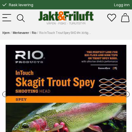
Rask levering
Logg inn
Gratis bytte
Fri frakt over 3000.-
Hjem
Merkevarer
Rio
Rio InTouch Trout Spey SHD #4 305gr/19,8 g 7,0 m