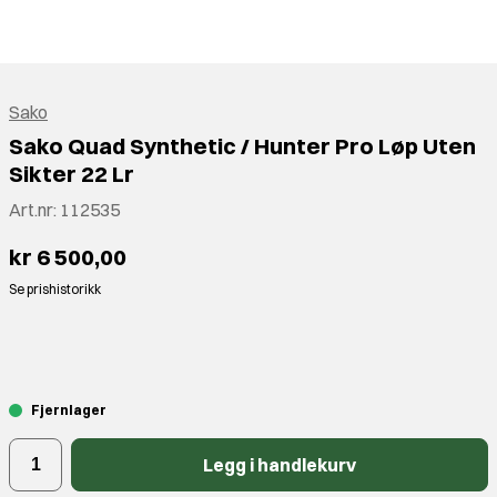
Sako
Sako Quad Synthetic / Hunter Pro Løp Uten
Sikter 22 Lr
Art.nr:
112535
kr 6 500,00
Se prishistorikk
⠀
Fjernlager
Legg i handlekurv