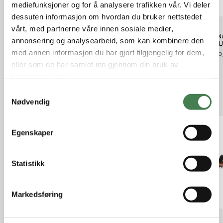
mediefunksjoner og for å analysere trafikken vår. Vi deler
dessuten informasjon om hvordan du bruker nettstedet
vårt, med partnerne våre innen sosiale medier,
Hornady Stuck Case Remover
Hornady Primer Pocket Uniformer
HORN
annonsering og analysearbeid, som kan kombinere den
Sm
9MM L
kr 530,00
med annen informasjon du har gjort tilgjengelig for dem,
kr 400,00
kr 520
eller som de har samlet inn gjennom din bruk av
tjenestene deres.
S
Relaterte produkter
Nødvendig
a
m
t
Egenskaper
y
k
k
Statistikk
e
v
Markedsføring
a
l
g