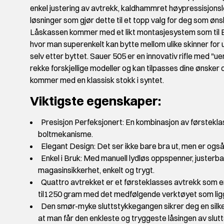
enkel justering av avtrekk, kaldhammret høypressisjons
løsninger som gjør dette til et topp valg for deg som ø
Låskassen kommer med et likt montasjesystem som til Bl
hvor man superenkelt kan bytte mellom ulike skinner for u
selv etter byttet. Sauer 505 er en innovativ rifle med "uen
rekke forskjellige modeller og kan tilpasses dine ønske
kommer med en klassisk stokk i syntet.
Viktigste egenskaper:
Presisjon Perfeksjonert: En kombinasjon av førsteklas
boltmekanisme.
Elegant Design: Det ser ikke bare bra ut, men er også
Enkel i Bruk: Med manuell lydløs oppspenner, juste
magasinsikkerhet, enkelt og trygt.
Quattro avtrekket er et førsteklasses avtrekk som e
til1250 gram med det medfølgende verktøyet som ligge
Den smør-myke sluttstykkegangen sikrer deg en silkem
at man får den enkleste og tryggeste låsingen av slutt