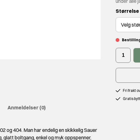
under alle j
Størrelse
Velg
stø
Bestilli
Fri frakt 
Gratis byt
Anmeldelser
(0)
2 og 404. Man har endelig en skikkelig Sauer
g, glatt boltgang, enkel og myk oppspenner,