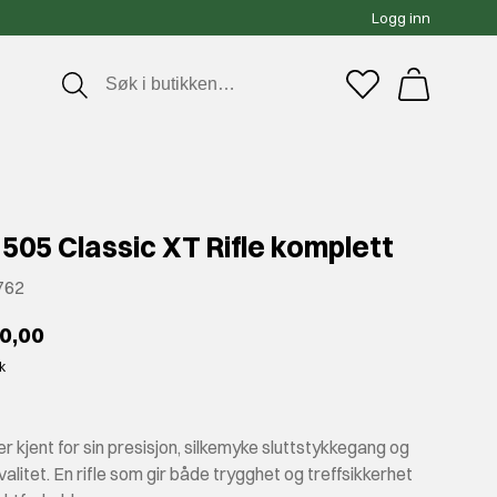
Logg inn
505 Classic XT Rifle komplett
762
80,00
kk
r kjent for sin presisjon, silkemyke sluttstykke­gang og
kvalitet. En rifle som gir både trygghet og treffsikkerhet