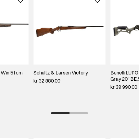
 Win 51cm
Schultz & Larsen Victory
Benelli LUP
Gray 20'' BE.
kr 32 880,00
kr 39 990,00