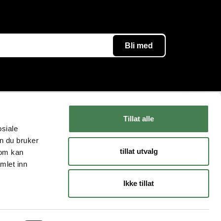
Tillat alle
Følg oss
Kundeservice
osiale
n du bruker
Instagram
Kontakt oss
tillat utvalg
som kan
YouTube
Levering og retur
mlet inn
Facebook
FAQ
Ikke tillat
Bli Medlem
Slik kjøper du våpen
Kjøpsvilkår