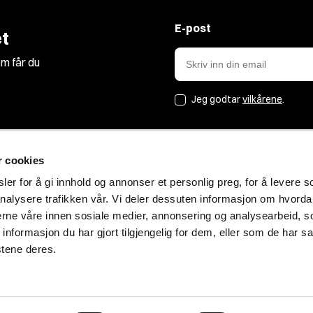
E-post
t
m får du
Jeg godtar
vilkårene
.
r cookies
Jakt&Friluft
er for å gi innhold og annonser et personlig preg, for å levere s
nalysere trafikken vår. Vi deler dessuten informasjon om hvorda
Om oss
nerne våre innen sosiale medier, annonsering og analysearbeid, 
Bærekraft
formasjon du har gjort tilgjengelig for dem, eller som de har sa
Blogg
stene deres.
Personvern
Ledige stillinger