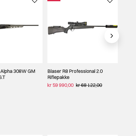
O Alpha 308W GM
Blaser R8 Professional 2.0
Tikka 
S.T
Riflepakke
kikke
kr 59 990,00
kr 68 122,00
kr 21 