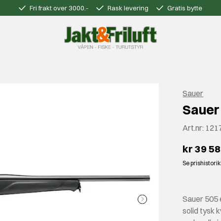
Fri frakt over 3000.-
Rask levering
Gratis bytte
Sauer
Sauer 
Art.nr:
121
kr 39 5
Se prishistori
Sauer 505 e
solid tysk 