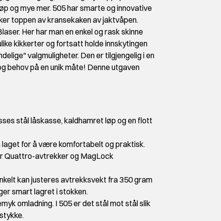
løp og mye mer. 505 har smarte og innovative
nsker toppen av kransekaken av jaktvåpen.
aser. Her har man en enkel og rask skinne
like kikkerter og fortsatt holde innskytingen
delige" valgmuligheter. Den er tilgjengelig i en
r og behov på en unik måte! Denne utgaven
ses stål låskasse, kaldhamret løp og en flott
 laget for å være komfortabelt og praktisk.
rbar Quattro-avtrekker og MagLock
nkelt kan justeres avtrekksvekt fra 350 gram
r smart lagret i stokken.
yk omladning. I 505 er det stål mot stål slik
stykke.