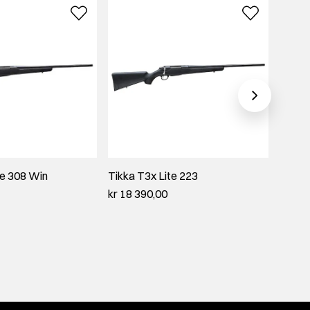
te 308 Win
Tikka T3x Lite 223
Browni
Win 
kr 18 390,00
kr 25 