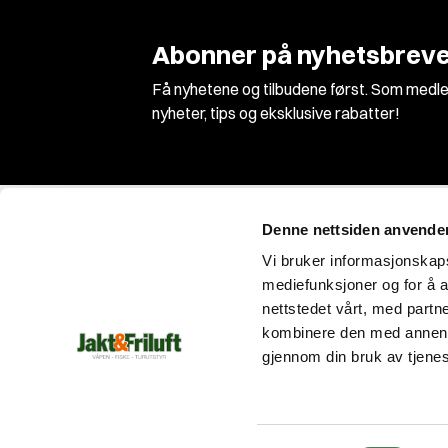
Abonner på nyhetsbreve
Få nyhetene og tilbudene først. Som medle
nyheter, tips og eksklusive rabatter!
Denne nettsiden anvende
Vi bruker informasjonskapsl
mediefunksjoner og for å a
nettstedet vårt, med part
Vi er Norges største jakt og våpenbutikk med
kombinere den med annen in
et enormt utvalg innen jakt, fiske og
gjennom din bruk av tjene
friluftsutstyr!
Med fagkunnskap og entusiasme siden 1989
gjør vi alt for at du skal få en unik opplevelse
enten du er på jakt, tur eller fiske!