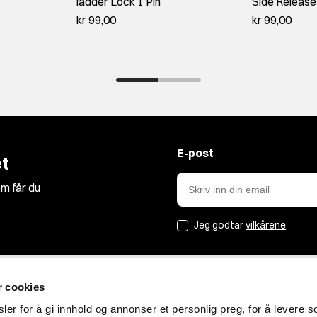
ladder Lock 1 Pin
Side Release
kr 99,00
kr 99,00
E-post
t
m får du
Jeg godtar
vilkårene
.
r cookies
Jakt&Friluft
er for å gi innhold og annonser et personlig preg, for å levere s