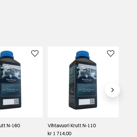
rutt N-160
Vihtavuori Krutt N-110
Vihtav
kr 1 714,00
kr 2 3