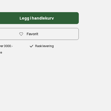
Legg i handlekurv
Favorit
over 3000.-
Rask levering
te