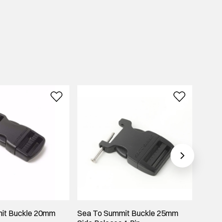
it Buckle 20mm
Sea To Summit Buckle 25mm
Sea T