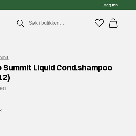
Logg inn
mmit
o Summit Liquid Cond.shampoo
12)
861
0
kk