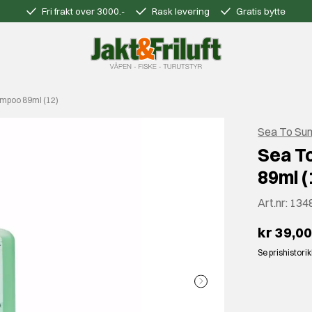
Fri frakt over 3000.-
Rask levering
Gratis bytte
mpoo 89ml (12)
Sea To Su
Sea T
89ml (
Art.nr:
134
kr 39,0
Se prishistori
⠀