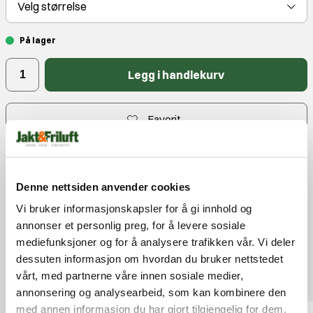
Velg
størrelse
På lager
Legg i handlekurv
Favorit
Fri frakt over 3000.-
Rask levering
Gratis bytte
Denne nettsiden anvender cookies
Produktbeskrivelse
Vi bruker informasjonskapsler for å gi innhold og
annonser et personlig preg, for å levere sosiale
Kontakt
mediefunksjoner og for å analysere trafikken vår. Vi deler
Anmeldelser
dessuten informasjon om hvordan du bruker nettstedet
Populære produkter
vårt, med partnerne våre innen sosiale medier,
annonsering og analysearbeid, som kan kombinere den
med annen informasjon du har gjort tilgjengelig for dem,