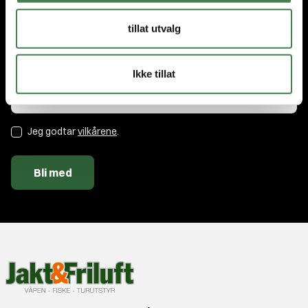
Få nyhetene og tilbudene først. Som medlem får du nyheter,
tillat utvalg
tips og eksklusive rabatter!
E-post
Ikke tillat
Jeg godtar
vilkårene
.
Bli med