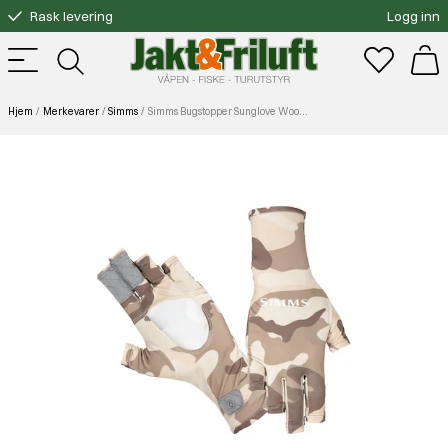
Rask levering
Logg inn
Gratis bytte
Fri frakt over 3000.-
Hjem
Merkevarer
Simms
Simms Bugstopper Sunglove Woodland Camo Sandbar