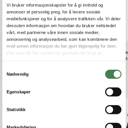
Vi bruker informasjonskapsler for å gi innhold og
annonser et personlig preg, for å levere sosiale
mediefunksjoner og for å analysere trafikken vår. Vi deler
dessuten informasjon om hvordan du bruker nettstedet
vårt, med partnerne våre innen sosiale medier,
annonsering og analysearbeid, som kan kombinere den
med annen informasjon du har gjort tilgjengelig for dem,
Swiss Tech Termokanne 1182ml
Nokian Finntrim Gummistøvel
Stanle
eller som de har samlet inn gjennom din bruk av
grønn
kr 499,00
kr 719
tjenestene deres.
kr 1 799,00
S
Nødvendig
a
m
Relaterte produkter
t
Egenskaper
y
k
k
Statistikk
e
v
Markedsføring