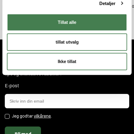
270/7mm 3Pk
40/416 3Pk
3Pk
Detaljer
kr 89,00
kr 89,00
kr 89,
Tillat alle
tillat utvalg
Abonner på nyhetsbrevet
Ikke tillat
Få nyhetene og tilbudene først. Som medlem får du nyheter,
tips og eksklusive rabatter!
E-post
Jeg godtar
vilkårene
.