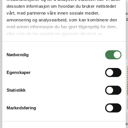
dessuten informasjon om hvordan du bruker nettstedet
vårt, med partnerne våre innen sosiale medier,
Tipton Deluxe Carbon Fiber
Tipton Pussepropp Cleaning
Tipton
Cleaning Rod 17-20 Caliber 36"
Pellets 0.338/8mm Cal 50ct
annonsering og analysearbeid, som kan kombinere den
kr 79,
kr 599,00
kr 149,00
med annen informasjon du har gjort tilgjengelig for dem,
eller som de har samlet inn gjennom din bruk av
tjenestene deres.
Relaterte produkter
S
Nødvendig
a
m
t
Egenskaper
y
k
k
Statistikk
e
v
Markedsføring
a
l
Tipton Bronze Brushes Cal
Tipton Bronze Brushes Cal
Tipton
g