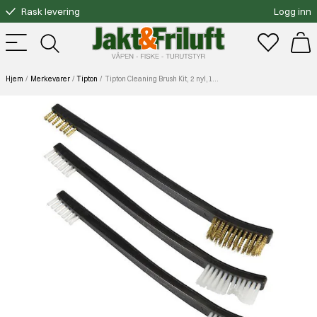
Rask levering
Logg inn
Gratis bytte
Fri frakt over 3000.-
Hjem
Merkevarer
Tipton
Tipton Cleaning Brush Kit, 2 nyl,1 br