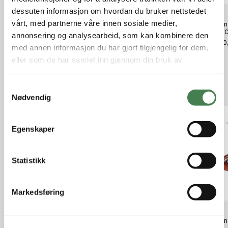
dessuten informasjon om hvordan du bruker nettstedet
vårt, med partnerne våre innen sosiale medier,
Tipton Pusselapper Cal. 270 - 35
Tipton Pusselapper Cal. 22-270
Tipton
(100 Pack)
(100 Pack)
Fiber 
annonsering og analysearbeid, som kan kombinere den
kr 69,00
kr 65,00
kr 650
med annen informasjon du har gjort tilgjengelig for dem,
eller som de har samlet inn gjennom din bruk av
tjenestene deres.
Relaterte produkter
S
Nødvendig
a
m
t
Egenskaper
y
k
k
Statistikk
e
v
Markedsføring
a
l
Tipton Assorted Bronze Brushes
Tipton Best Rifle Bore Brush Set,
Tipton
g