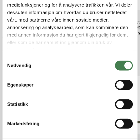
mediefunksjoner og for å analysere trafikken vår. Vi deler
dessuten informasjon om hvordan du bruker nettstedet
vårt, med partnerne våre innen sosiale medier,
Fjällräven Abisko Tights W Indigo
Alfa MILITÆR M/77 BLACK
Swedt
annonsering og analysearbeid, som kan kombinere den
Blue
Classi
kr 2 299,00
kr 800,00
kr 3 6
med annen informasjon du har gjort tilgjengelig for dem,
kr 1 599,00
eller som de har samlet inn gjennom din bruk av
tjenestene deres.
S
Relaterte produkter
Nødvendig
a
m
t
Egenskaper
y
k
k
Statistikk
e
v
Markedsføring
a
l