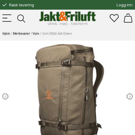
Rask levering
Logg inn
Gratis bytte
Fri frakt over 3000.-
Hjem
Merkevarer
Vorn
Vorn DX30 Ash Green