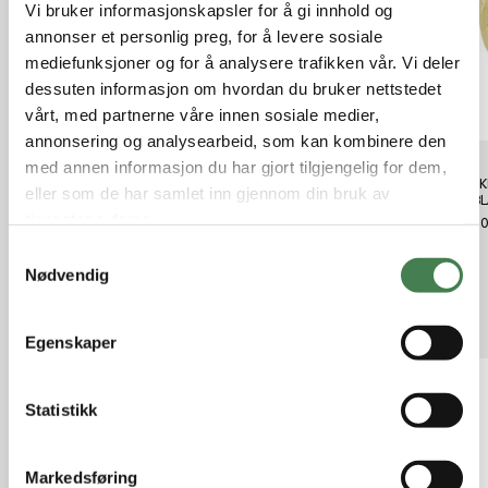
Vi bruker informasjonskapsler for å gi innhold og
annonser et personlig preg, for å levere sosiale
mediefunksjoner og for å analysere trafikken vår. Vi deler
dessuten informasjon om hvordan du bruker nettstedet
vårt, med partnerne våre innen sosiale medier,
annonsering og analysearbeid, som kan kombinere den
med annen informasjon du har gjort tilgjengelig for dem,
Savage Gear 3D WHITEFISH
Savage Gear 3D WHITEFISH
SØLVK
eller som de har samlet inn gjennom din bruk av
SHAD 15CM 27G DRT RO 2PCS
SHAD 15CM 27G GR SLV 2PCS
GO/BL/
tjenestene deres.
kr 139,00
kr 139,00
kr 89,
S
Nødvendig
a
m
Relaterte produkter
t
Egenskaper
y
k
k
Statistikk
e
v
Markedsføring
a