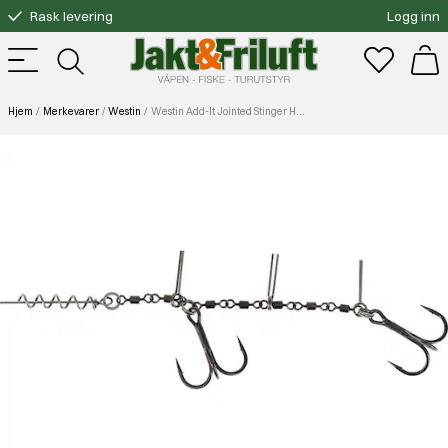
Rask levering
Logg inn
Gratis bytte
Fri frakt over 3000.-
Hjem
Merkevarer
Westin
Westin Add-It Jointed Stinger HD Double 40kg 14cm #1/0 1pcs