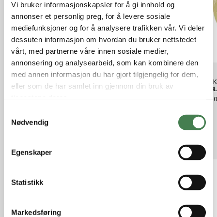
Vi bruker informasjonskapsler for å gi innhold og
annonser et personlig preg, for å levere sosiale
mediefunksjoner og for å analysere trafikken vår. Vi deler
dessuten informasjon om hvordan du bruker nettstedet
vårt, med partnerne våre innen sosiale medier,
annonsering og analysearbeid, som kan kombinere den
med annen informasjon du har gjort tilgjengelig for dem,
Savage Gear 3D WHITEFISH
Savage Gear 3D WHITEFISH
SØLVK
eller som de har samlet inn gjennom din bruk av
SHAD 15CM 27G DRT RO 2PCS
SHAD 15CM 27G GR SLV 2PCS
GO/BL/
tjenestene deres.
kr 139,00
kr 139,00
kr 89,
S
Nødvendig
a
m
Relaterte produkter
t
Egenskaper
y
k
k
Statistikk
e
v
Markedsføring
a