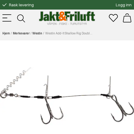
Rask levering
Logg inn
Gratis bytte
Fri frakt over 3000.-
Hjem
Merkevarer
Westin
Westin Add-It Shallow Rig Double 1x7 40,8kg 12cm #1/0 2pcs