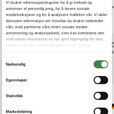
Vi bruker informasjonskapsler for å gi innhold og
annonser et personlig preg, for å levere sosiale
mediefunksjoner og for å analysere trafikken vår. Vi deler
dessuten informasjon om hvordan du bruker nettstedet
vårt, med partnerne våre innen sosiale medier,
annonsering og analysearbeid, som kan kombinere den
med annen informasjon du har gjort tilgjengelig for dem,
Daiwa LAGUNA KIDS PINK 6'0"
Elbe Yellow Reef 1,35M 300G
Rapala
eller som de har samlet inn gjennom din bruk av
2pc 10-30g
5cm R
kr 449,00
tjenestene deres.
kr 439,00
kr 229
S
Nødvendig
a
m
Relaterte produkter
t
Egenskaper
y
k
k
Statistikk
e
v
Markedsføring
a