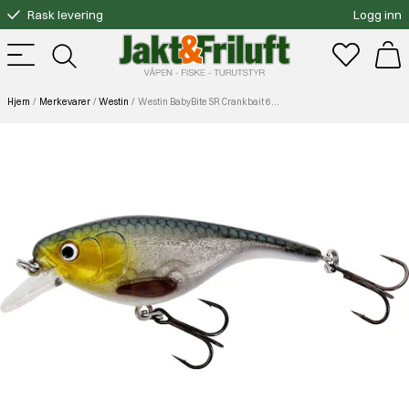
Rask levering
Logg inn
Gratis bytte
Fri frakt over 3000.-
Hjem
Merkevarer
Westin
Westin BabyBite SR Crankbait 65cm 12g Floating 3D Headlight