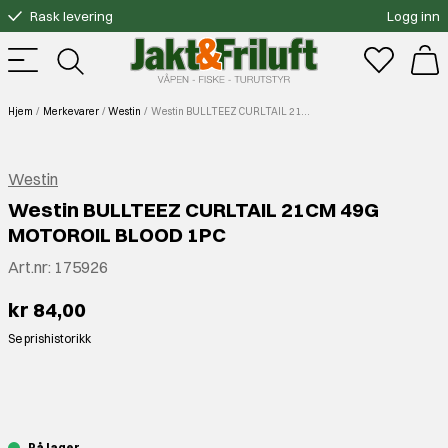
Rask levering
Logg inn
Gratis bytte
Fri frakt over 3000.-
Hjem
Merkevarer
Westin
Westin BULLTEEZ CURLTAIL 21CM 49G MOTOROIL BLOOD 1PC
Westin
Westin BULLTEEZ CURLTAIL 21CM 49G
MOTOROIL BLOOD 1PC
Art.nr:
175926
kr 84,00
Se prishistorikk
⠀
På lager