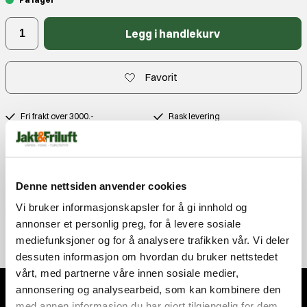
Legg i handlekurv
Favorit
Fri frakt over 3000.-
Rask levering
Gratis bytte
Produktbeskrivelse
Kontakt
Denne nettsiden anvender cookies
Anmeldelser
Vi bruker informasjonskapsler for å gi innhold og
annonser et personlig preg, for å levere sosiale
mediefunksjoner og for å analysere trafikken vår. Vi deler
dessuten informasjon om hvordan du bruker nettstedet
vårt, med partnerne våre innen sosiale medier,
annonsering og analysearbeid, som kan kombinere den
med annen informasjon du har gjort tilgjengelig for dem,