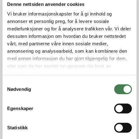
Denne nettsiden anvender cookies
Vi bruker informasjonskapsler for å gi innhold og
annonser et personlig preg, for å levere sosiale
mediefunksjoner og for å analysere trafikken vår. Vi deler
dessuten informasjon om hvordan du bruker nettstedet
vårt, med partnerne våre innen sosiale medier,
annonsering og analysearbeid, som kan kombinere den
med annen informasjon du har gjort tilgjengelig for dem,
eller som de har samlet inn gjennom din bruk av
tjenestene deres.
S
Nødvendig
a
m
t
Egenskaper
y
k
k
Statistikk
e