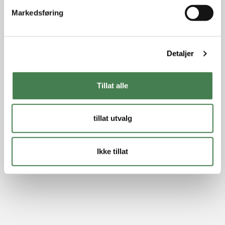
v
Markedsføring
a
l
g
Detaljer
Tillat alle
tillat utvalg
Ikke tillat