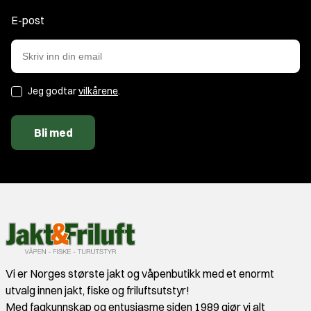
E-post
Jeg godtar
vilkårene
.
Bli med
Vi er Norges største jakt og våpenbutikk med et enormt
utvalg innen jakt, fiske og friluftsutstyr!
Med fagkunnskap og entusiasme siden 1989 gjør vi alt