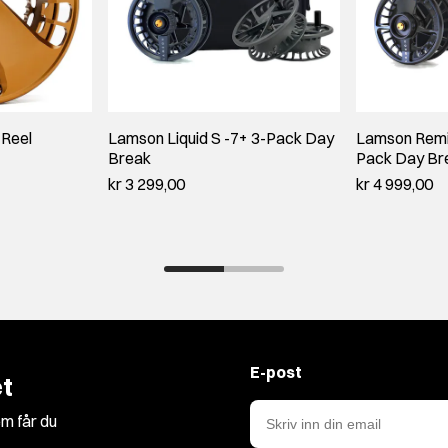
 Reel
Lamson Liquid S -7+ 3-Pack Day
Lamson Remix
Break
Pack Day Br
kr 3 299,00
kr 4 999,00
E-post
t
m får du