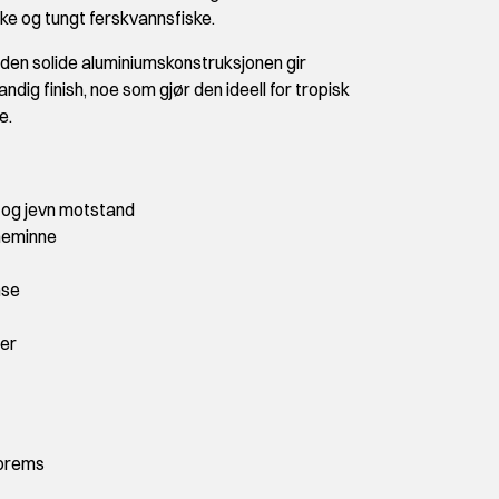
ske og tungt ferskvannsfiske.
den solide aluminiumskonstruksjonen gir
ndig finish, noe som gjør den ideell for tropisk
e.
 og jevn motstand
ineminne
nse
ger
ebrems