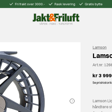
Fri frakt over 3000.-
Rask levering
Gratis bytte
Lamson
Lamso
Art.nr:
126
kr 3 999
Se prishistori
Lamson Liqu
håndtere st