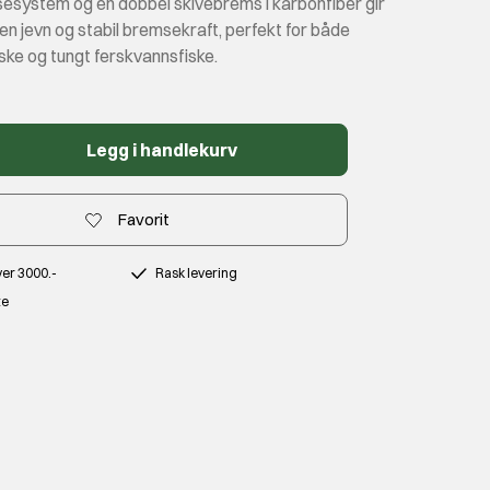
system og en dobbel skivebrems i karbonfiber gir
en jevn og stabil bremsekraft, perfekt for både
ske og tungt ferskvannsfiske.
Legg i handlekurv
Favorit
over 3000.-
Rask levering
te