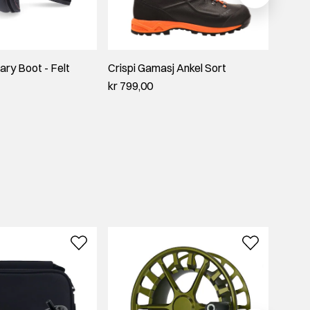
ary Boot - Felt
Crispi Gamasj Ankel Sort
Simms
kr 799,00
kr 2 4