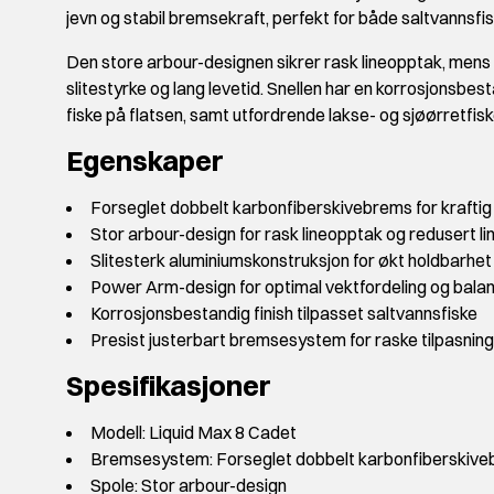
jevn og stabil bremsekraft, perfekt for både saltvannsfi
Den store arbour-designen sikrer rask lineopptak, mens 
slitestyrke og lang levetid. Snellen har en korrosjonsbesta
fiske på flatsen, samt utfordrende lakse- og sjøørretfisk
Egenskaper
Forseglet dobbelt karbonfiberskivebrems for kraftig
Stor arbour-design for rask lineopptak og redusert l
Slitesterk aluminiumskonstruksjon for økt holdbarhet
Power Arm-design for optimal vektfordeling og bala
Korrosjonsbestandig finish tilpasset saltvannsfiske
Presist justerbart bremsesystem for raske tilpasnin
Spesifikasjoner
Modell: Liquid Max 8 Cadet
Bremsesystem: Forseglet dobbelt karbonfiberskiv
Spole: Stor arbour-design