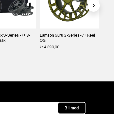
 S-Series -7+ 3-
Lamson Guru S-Series -7+ Reel
Lamso
eak
OG
OG
kr 4 290,00
kr 3 7