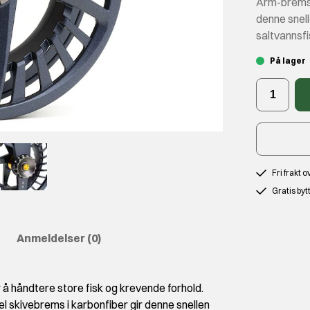
Arm-bremse
denne snell
saltvannsfi
På lager
Fri frakt 
Gratis byt
Anmeldelser
(0)
r å håndtere store fisk og krevende forhold.
skivebrems i karbonfiber gir denne snellen