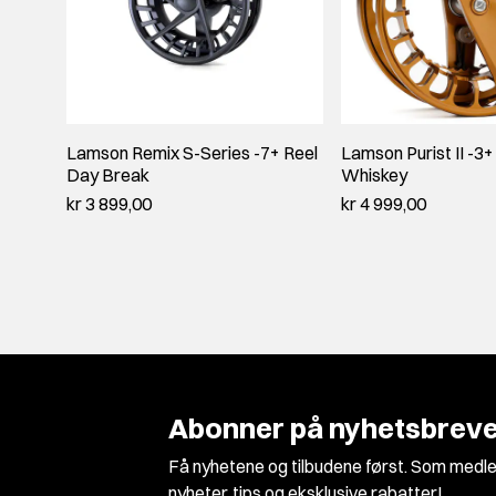
Lamson Remix S-Series -7+ Reel
Lamson Purist II -3+
Day Break
Whiskey
kr 3 899,00
kr 4 999,00
Abonner på nyhetsbreve
Få nyhetene og tilbudene først. Som medle
nyheter, tips og eksklusive rabatter!