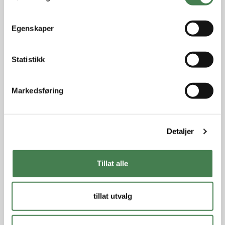
m
t
Egenskaper
y
k
k
Statistikk
e
v
Markedsføring
a
l
g
Detaljer
Tillat alle
tillat utvalg