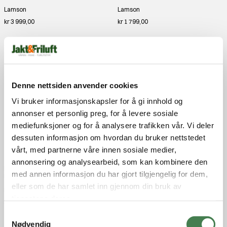
Lamson
Lamson
kr 3 999,00
kr 1 799,00
Denne nettsiden anvender cookies
Vi bruker informasjonskapsler for å gi innhold og
annonser et personlig preg, for å levere sosiale
mediefunksjoner og for å analysere trafikken vår. Vi deler
dessuten informasjon om hvordan du bruker nettstedet
vårt, med partnerne våre innen sosiale medier,
annonsering og analysearbeid, som kan kombinere den
Lamson Liquid S -7+ 3-Pack Day
Lamson Purist II -3+ Reel Whiskey
med annen informasjon du har gjort tilgjengelig for dem,
Break
Lamson
eller som de har samlet inn gjennom din bruk av
Lamson
kr 4 999,00
tjenestene deres.
kr 3 299,00
S
Nødvendig
a