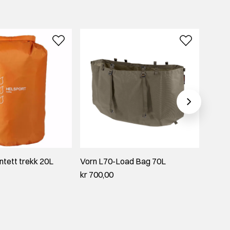
ntett trekk 20L
Vorn L70-Load Bag 70L
Osprey
Tropic
kr 700,00
kr 900