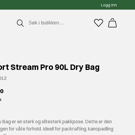
Logg inn
ort Stream Pro 90L Dry Bag
012
00
kk
 Bag er en sterk og slitesterk pakkpose. Dette er den
gen for våte forhold. Ideell for packrafting, kanopadling