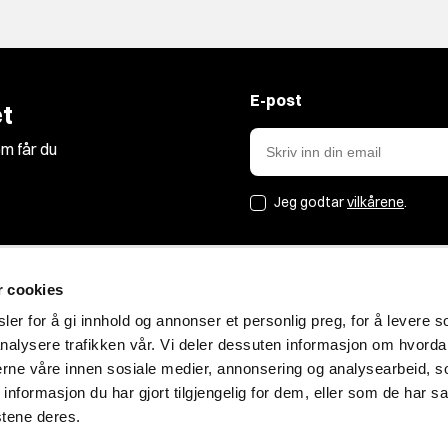
E-post
t
m får du
Jeg godtar
vilkårene
.
r cookies
Jakt&Friluft
er for å gi innhold og annonser et personlig preg, for å levere s
nalysere trafikken vår. Vi deler dessuten informasjon om hvorda
Om oss
nerne våre innen sosiale medier, annonsering og analysearbeid, 
Bærekraft
formasjon du har gjort tilgjengelig for dem, eller som de har sa
Blogg
stene deres.
Personvern