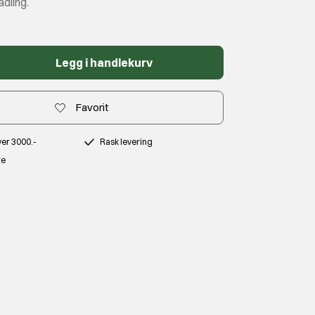
dling.
Legg i handlekurv
Favorit
over 3000.-
Rask levering
te