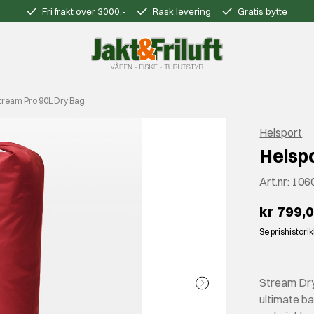
Fri frakt over 3000.-
Rask levering
Gratis bytte
Stream Pro 90L Dry Bag
Helsport
Helsp
Art.nr:
106
kr 799,
Se prishistori
Stream Dry
ultimate ba