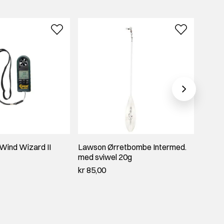
ind Wizard II
Lawson Ørretbombe Intermed.
Horna
med sviwel 20g
Grade
kr 85,00
kr 260