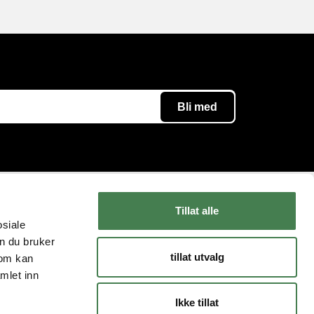
Tillat alle
Følg oss
Kundeservice
osiale
n du bruker
Instagram
Kontakt oss
tillat utvalg
som kan
YouTube
Levering og retur
mlet inn
Facebook
FAQ
Ikke tillat
Bli Medlem
Slik kjøper du våpen