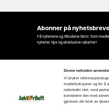
Abonner på nyhetsbreve
Få nyhetene og tilbudene først. Som medle
nyheter, tips og eksklusive rabatter!
Denne nettsiden anvende
Vi bruker informasjonskapsl
mediefunksjoner og for å a
nettstedet vårt, med part
Vi er Norges største jakt og våpenbutikk med
kombinere den med annen in
et enormt utvalg innen jakt, fiske og
gjennom din bruk av tjene
friluftsutstyr!
Med fagkunnskap og entusiasme siden 1989