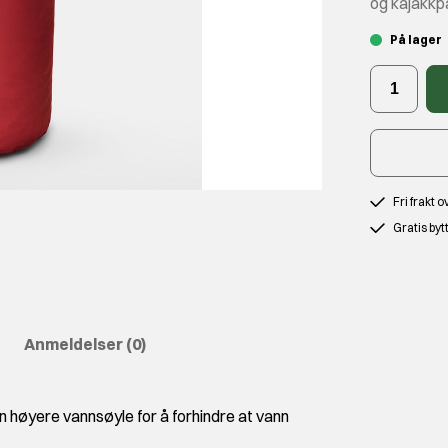
og kajakkpa
På lager
Fri frakt 
Gratis byt
Anmeldelser
(0)
n høyere vannsøyle for å forhindre at vann