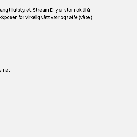
ng til utstyret. Stream Dry er stor nok til å
kposen for virkelig vått vær og tøffe (våte )
temet