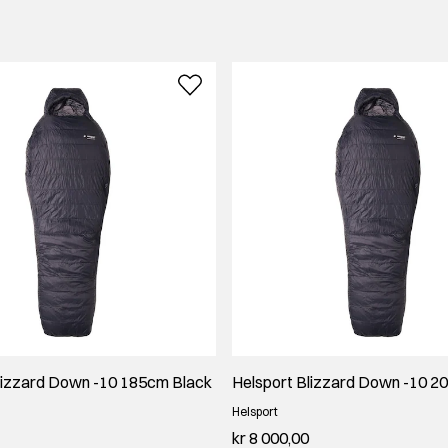
e. Helsport har utviklet et bredt utvalg av soveposer til ulike temp
 i telt på vårparten eller trenger en varm ekspedisjonspose til vin
du enkelt kan finne riktig modell.
pose til sommerbruk, finner du
friluftsutstyre
t hos oss. Vi hjelper d
lizzard Down -10 185cm Black
Helsport Blizzard Down -10 2
Helsport
kr 8 000,00