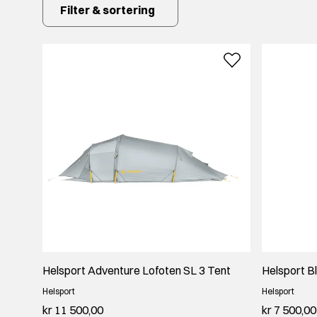
Filter & sortering
Helsport sovepose som holder deg varm
Soveposen
spiller en avgjørende rolle for nattesøvnen ut
modell som passer til dine behov. Enten du skal overnatte
merket med temperaturgrenser og isolasjonstype, slik at 
Friluftsutstyr for deg som stiller høye krav
Enten du trenger et telt til lengre fjellturer, en lett sove
Helsport Adventure Lofoten SL 3 Tent
Helsport B
Helsport
Helsport
kr 11 500,00
kr 7 500,00