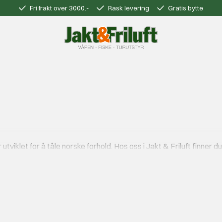
Fri frakt over 3000.-
Rask levering
Gratis bytte
tviklet for å tåle norske forhold. Hos oss i Jakt & Friluft finner d
ller langt inn på fjellet, er Helsport et trygt valg. Produktene er 
med god grunn. Flere av modellene er populære blant både erfarne
 Med et Helsport telt sover du tørt og trygt – uansett om du er ale