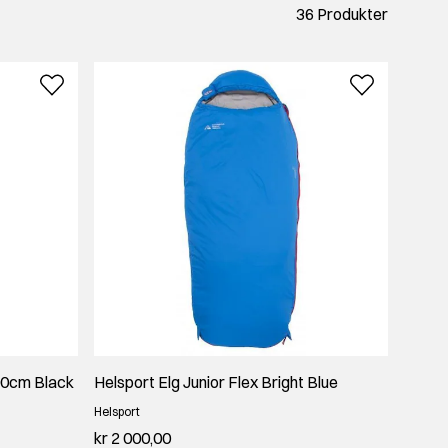
36 Produkter
eraturer og bruksområder, slik at du alltid finner en
terturen, har Helsport en løsning. Alle soveposer er
eg gjerne med å finne det som passer best for dine planer.
00cm Black
Helsport Elg Junior Flex Bright Blue
Helsport
kr 2 000,00