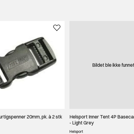
Bildet ble ikke funne
urtigspenner 20mm, pk. à 2 stk
Helsport Inner Tent 4P Basec
- Light Grey
Helsport