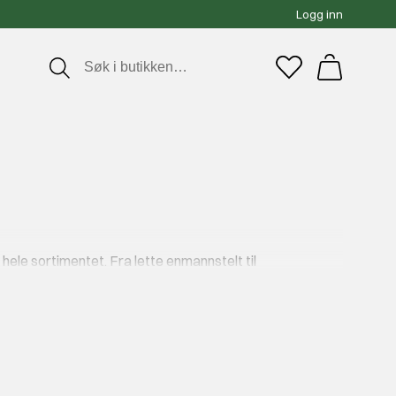
Logg inn
u hele sortimentet. Fra lette enmannstelt til
laget med høy kvalitet, lav vekt og praktiske løsninger.
 turfolk og nybegynnere. Alle er utviklet med fokus på
ne eller på tur med familien.